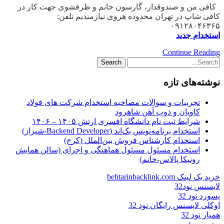
کافی من و صندوقدار، گارسون خانم و ظرفشوی جهت کار در
کافی شاپ در تهران محدوده هروی نیازمندیم تلفن:
۰۹۱۲۸۰۴۶۳۶۵
استخدام جدید
Continue Reading
نوشته‌های تازه
تجربیات و سوالات مصاحبه استخدام شرکت های فولاد
کاویان و ذوب آهن شاهرود
شرایط ثبت نام دانشگاه افسری ارتش ۱۴۰۵ – ۱۴۰۶
استخدام برنامه‌نویس بک‌اند (Backend Developer-شیراز)
استخدام کارشناس فروش بین‌الملل (کرج)
استخدام مسئول مسئول هماهنگی و اجرای (سالن همایش
رونیکا پالاس-خانم)
خرید بک لینک behtarinbacklink.com
لایسنس نود32
پسورد نود 32
اوکلی لایسنس رایگان نود 32
همیار نود 32