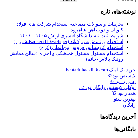
نوشته‌های تازه
تجربیات و سوالات مصاحبه استخدام شرکت های فولاد
کاویان و ذوب آهن شاهرود
شرایط ثبت نام دانشگاه افسری ارتش ۱۴۰۵ – ۱۴۰۶
استخدام برنامه‌نویس بک‌اند (Backend Developer-شیراز)
استخدام کارشناس فروش بین‌الملل (کرج)
استخدام مسئول مسئول هماهنگی و اجرای (سالن همایش
رونیکا پالاس-خانم)
خرید بک لینک behtarinbacklink.com
لایسنس نود32
پسورد نود 32
اوکلی لایسنس رایگان نود 32
همیار نود 32
بهترین سئو
رایگان
آخرین دیدگاه‌ها
بایگانی‌ها