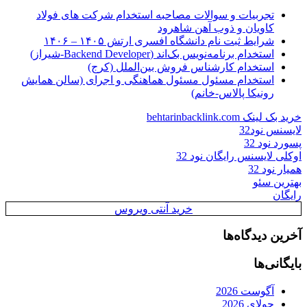
تجربیات و سوالات مصاحبه استخدام شرکت های فولاد
کاویان و ذوب آهن شاهرود
شرایط ثبت نام دانشگاه افسری ارتش ۱۴۰۵ – ۱۴۰۶
استخدام برنامه‌نویس بک‌اند (Backend Developer-شیراز)
استخدام کارشناس فروش بین‌الملل (کرج)
استخدام مسئول مسئول هماهنگی و اجرای (سالن همایش
رونیکا پالاس-خانم)
خرید بک لینک behtarinbacklink.com
لایسنس نود32
پسورد نود 32
اوکلی لایسنس رایگان نود 32
همیار نود 32
بهترین سئو
رایگان
خرید آنتی ویروس
آخرین دیدگاه‌ها
بایگانی‌ها
آگوست 2026
جولای 2026