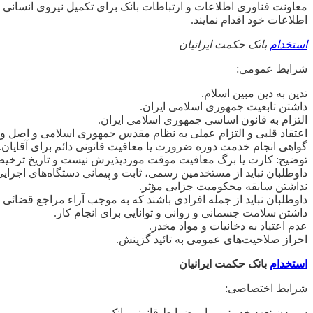
معاونت فناوری اطلاعات و ارتباطات بانک برای تکمیل نیروی انسان
اطلاعات خود اقدام نمایند.
استخدام
بانک حکمت ایرانیان
شرایط عمومی:
تدین به دین مبین اسلام.
داشتن تابعیت جمهوری اسلامی ایران.
التزام به قانون اساسی جمهوری اسلامی ایران.
اعتقاد قلبی و التزام عملی به نظام مقدس جمهوری اسلامی و اصل ول
گواهی انجام خدمت دوره ضرورت یا معافیت قانونی دائم برای آقایان.
توضیح: کارت یا برگ معافیت موقت موردپذیرش نیست و تاریخ ترخیص از خدمت 
داوطلبان نباید از مستخدمین رسمی، ثابت و پیمانی دستگاه‌های اجرایی 
نداشتن سابقه محکومیت جزایی مؤثر.
داوطلبان نباید از جمله افرادی باشند که به‌ موجب آراء مراجع قضائی 
داشتن سلامت جسمانی و روانی و توانایی برای انجام کار.
عدم اعتیاد به دخانیات و مواد مخدر.
احراز صلاحیت‌های عمومی به تائید گزینش.
استخدام
بانک حکمت ایرانیان
شرایط اختصاصی:
سپردن تعهد خدمتی برابر ضوابط قانونی بانک.