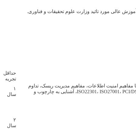
موزش عالی مورد تائید وزارت علوم تحقیقات و فناوری.
حداقل
تجربه
با مفاهیم امنیت اطلاعات، مفاهیم مدیریت ریسک، تداوم
۱
کسب و کار، آشنایی با چارچوب ها و استانداردهای مدیریتی و امنیت اطلاعات مانند(ISO22301، ISO27001، PCI/DSS، آشنایی به چارچوب و
سال
۲
سال