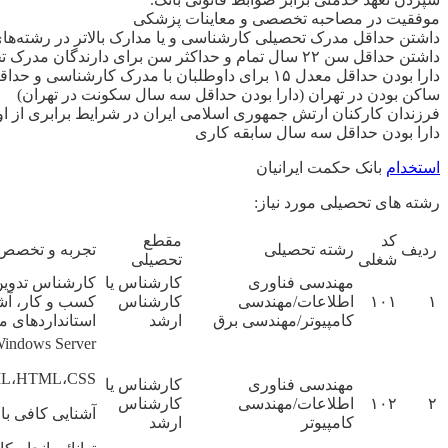
موفقیت در مصاحبه تخصصی و معاینات پزشکی
داشتن حداقل مدرک تحصیلی کارشناسی و یا مدارک بالاتر در رشته‌ها
داشتن حداقل سن ۲۲ سال تمام و حداکثر سن برای دارندگان مدرک تحصیلی کارشناسی ۳۰ سال، کارشناسی ارشد ۳۲ سال.
دارا بودن حداقل معدل ۱۵ برای داوطلبان با مدرک کارشناسی و حداقل معدل ۱۵ برای داوطلبان با مدرک کارشناسی ارشد.
ساکن بودن در تهران (دارا بودن حداقل سه سال سکونت در تهران)
فرزندان کارکنان ارتش جمهوری اسلامی ایران در شرایط برابری از او
دارا بودن حداقل سه سال سابقه کاری
استخدام
بانک حکمت ایرانیان
رشته های تحصیلی مورد نیاز:
کد
مقطع
ردیف
رشته تحصیلی
تجربه و تخصص
شغلی
تحصیلی
مهندسی فناوری
کارشناس یا
کارشناس تدوین،
۱
۱۰۱
اطلاعات/مهندسی
کارشناس
کامپیوتر/مهندسی برق
ارشد
استانداردهای مدیری
Windows Server
IL،HTML،CSS
مهندسی فناوری
کارشناس یا
۲
۱۰۲
اطلاعات/مهندسی
کارشناس
آشنایی کافی با
کامپیوتر
ارشد