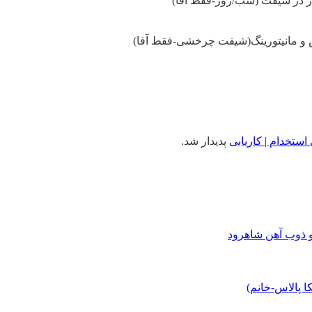
کار در شیفت (شب/روز-فقط آقا)
و مانیتورینگ(شیفت چرخشی-فقط آقا)
استخدام | کاریابی
پدیدار شد.
و ذوب آهن شاهرود
 پالاس-خانم)