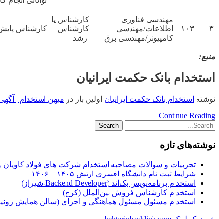
توانائی انجام 
مهندسی فناوری
کارشناس یا
۳
۱۰۳
اطلاعات/مهندسی
کارشناس
کارشناس پایش 
کامپیوتر/مهندسی برق
ارشد
منبع:
استخدام بانک حکمت ایرانیان
نوشته
استخدام بانک حکمت ایرانیان
اولین بار در
میهن استخدام | آگهی 
Continue Reading
نوشته‌های تازه
تجربیات و سوالات مصاحبه استخدام شرکت های فولاد کاویان 
شرایط ثبت نام دانشگاه افسری ارتش ۱۴۰۵ – ۱۴۰۶
استخدام برنامه‌نویس بک‌اند (Backend Developer-شیراز)
استخدام کارشناس فروش بین‌الملل (کرج)
استخدام مسئول مسئول هماهنگی و اجرای (سالن همایش رونیکا
خرید بک لینک behtarinbacklink.com