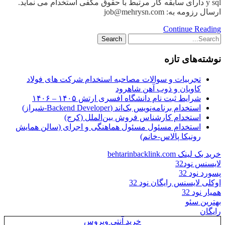
y sql دارای سابقه کار مرتبط با حقوق مکفی استخدام می نماید.
ارسال رزومه به: job@mehrysn.com
Continue Reading
نوشته‌های تازه
تجربیات و سوالات مصاحبه استخدام شرکت های فولاد
کاویان و ذوب آهن شاهرود
شرایط ثبت نام دانشگاه افسری ارتش ۱۴۰۵ – ۱۴۰۶
استخدام برنامه‌نویس بک‌اند (Backend Developer-شیراز)
استخدام کارشناس فروش بین‌الملل (کرج)
استخدام مسئول مسئول هماهنگی و اجرای (سالن همایش
رونیکا پالاس-خانم)
خرید بک لینک behtarinbacklink.com
لایسنس نود32
پسورد نود 32
اوکلی لایسنس رایگان نود 32
همیار نود 32
بهترین سئو
رایگان
خرید آنتی ویروس