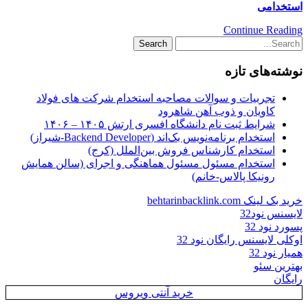
استخدامی
Continue Reading
نوشته‌های تازه
تجربیات و سوالات مصاحبه استخدام شرکت های فولاد
کاویان و ذوب آهن شاهرود
شرایط ثبت نام دانشگاه افسری ارتش ۱۴۰۵ – ۱۴۰۶
استخدام برنامه‌نویس بک‌اند (Backend Developer-شیراز)
استخدام کارشناس فروش بین‌الملل (کرج)
استخدام مسئول مسئول هماهنگی و اجرای (سالن همایش
رونیکا پالاس-خانم)
خرید بک لینک behtarinbacklink.com
لایسنس نود32
پسورد نود 32
اوکلی لایسنس رایگان نود 32
همیار نود 32
بهترین سئو
رایگان
خرید آنتی ویروس