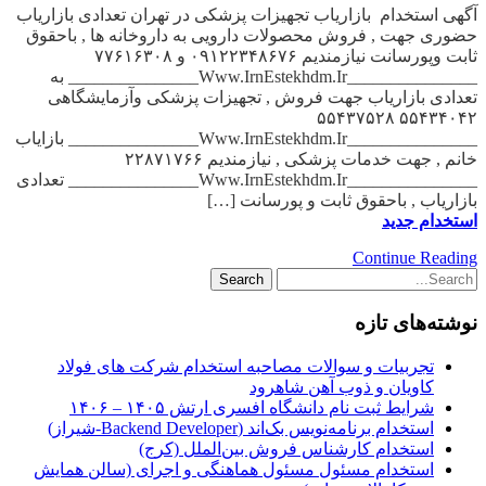
آگهی استخدام بازاریاب تجهیزات پزشکی در تهران تعدادی بازاریاب
حضوری جهت , فروش محصولات دارویی به داروخانه ها , باحقوق
ثابت وپورسانت نیازمندیم ۰۹۱۲۲۳۴۸۶۷۶ و ۷۷۶۱۶۳۰۸
_______________Www.IrnEstekhdm.Ir_______________ به
تعدادی بازاریاب جهت فروش , تجهیزات پزشکی وآزمایشگاهی
۵۵۴۳۴۰۴۲ ۵۵۴۳۷۵۲۸
_______________Www.IrnEstekhdm.Ir_______________ بازایاب
خانم , جهت خدمات پزشکی , نیازمندیم ۲۲۸۷۱۷۶۶
_______________Www.IrnEstekhdm.Ir_______________ تعدادی
بازاریاب , باحقوق ثابت و پورسانت […]
استخدام جدید
Continue Reading
نوشته‌های تازه
تجربیات و سوالات مصاحبه استخدام شرکت های فولاد
کاویان و ذوب آهن شاهرود
شرایط ثبت نام دانشگاه افسری ارتش ۱۴۰۵ – ۱۴۰۶
استخدام برنامه‌نویس بک‌اند (Backend Developer-شیراز)
استخدام کارشناس فروش بین‌الملل (کرج)
استخدام مسئول مسئول هماهنگی و اجرای (سالن همایش