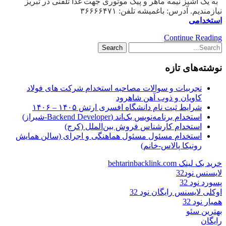
به یک آشپز نیمه ماهر و پیک موتوری جهت غذا تلفنی در تبریز
نیازمندیم. آدرس: باغمیشه تلفن: ۳۶۶۶۶۴۷۱
استخدامی
Continue Reading
نوشته‌های تازه
تجربیات و سوالات مصاحبه استخدام شرکت های فولاد
کاویان و ذوب آهن شاهرود
شرایط ثبت نام دانشگاه افسری ارتش ۱۴۰۵ – ۱۴۰۶
استخدام برنامه‌نویس بک‌اند (Backend Developer-شیراز)
استخدام کارشناس فروش بین‌الملل (کرج)
استخدام مسئول مسئول هماهنگی و اجرای (سالن همایش
رونیکا پالاس-خانم)
خرید بک لینک behtarinbacklink.com
لایسنس نود32
پسورد نود 32
اوکلی لایسنس رایگان نود 32
همیار نود 32
بهترین سئو
رایگان