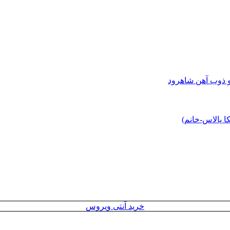
و ذوب آهن شاهرود
 پالاس-خانم)
خرید آنتی ویروس