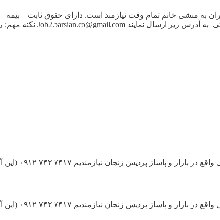
Job2.parsian نکته مهم: رزومه ارسالی حتما […]