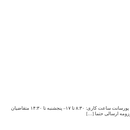
آگهی استخدام گروه پارسیان تکنولوژی گروه پارسیان تکنولوژی در تهران به منشی خانم تمام وقت نیازمند است. دارای حقوق ثابت + بیمه + پورسانت ساعت کاری: ۸:۳۰ تا ۱۷– پنجشنبه تا ۱۴:۳۰ متقاضیان