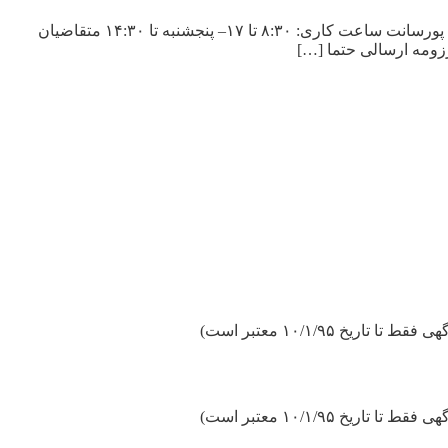
آگهی استخدام گروه پارسیان تکنولوژی گروه پارسیان تکنولوژی در تهران به منشی خانم تمام وقت نیازمند است. دارای حقوق ثابت + بیمه + پورسانت ساعت کاری: ۸:۳۰ تا ۱۷– پنجشنبه تا ۱۴:۳۰ متقاضیان