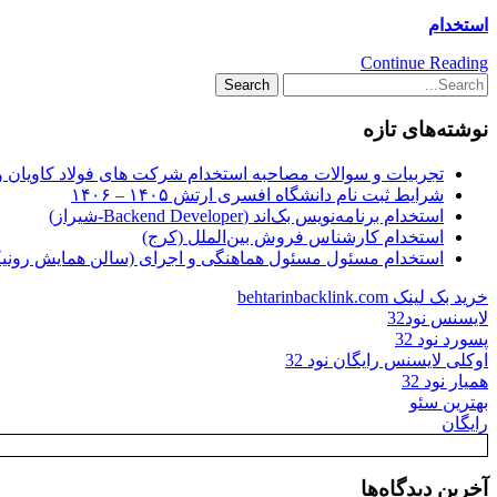
استخدام
Continue Reading
نوشته‌های تازه
تجربیات و سوالات مصاحبه استخدام شرکت های فولاد کاویان 
شرایط ثبت نام دانشگاه افسری ارتش ۱۴۰۵ – ۱۴۰۶
استخدام برنامه‌نویس بک‌اند (Backend Developer-شیراز)
استخدام کارشناس فروش بین‌الملل (کرج)
استخدام مسئول مسئول هماهنگی و اجرای (سالن همایش رونیکا
خرید بک لینک behtarinbacklink.com
لایسنس نود32
پسورد نود 32
اوکلی لایسنس رایگان نود 32
همیار نود 32
بهترین سئو
رایگان
آخرین دیدگاه‌ها