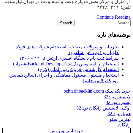
در منزل و مرکز بصورت پاره وقت و تمام وقت در تهران نیازمندیم
تلفن: ۴۴۲۸۰۴۲۹
Continue Reading
نوشته‌های تازه
تجربیات و سوالات مصاحبه استخدام شرکت های فولاد
کاویان و ذوب آهن شاهرود
شرایط ثبت نام دانشگاه افسری ارتش ۱۴۰۵ – ۱۴۰۶
استخدام برنامه‌نویس بک‌اند (Backend Developer-شیراز)
استخدام کارشناس فروش بین‌الملل (کرج)
استخدام مسئول مسئول هماهنگی و اجرای (سالن همایش
رونیکا پالاس-خانم)
خرید بک لینک behtarinbacklink.com
لایسنس نود32
پسورد نود 32
اوکلی لایسنس رایگان نود 32
همیار نود 32
بهترین سئو
رایگان
خرید آنتی ویروس