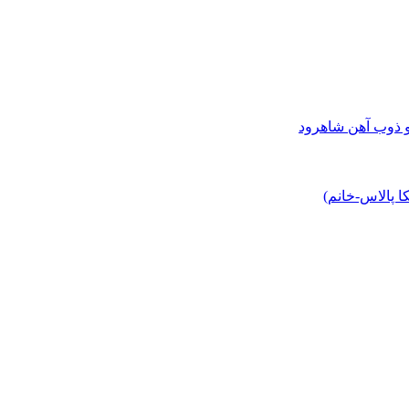
و ذوب آهن شاهرود
 پالاس-خانم)