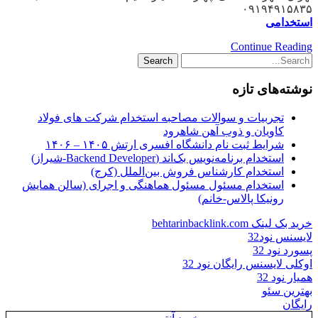
۰۹۱۹۴۹۱۵۸۳۵
استخدامی
Continue Reading
نوشته‌های تازه
تجربیات و سوالات مصاحبه استخدام شرکت های فولاد
کاویان و ذوب آهن شاهرود
شرایط ثبت نام دانشگاه افسری ارتش ۱۴۰۵ – ۱۴۰۶
استخدام برنامه‌نویس بک‌اند (Backend Developer-شیراز)
استخدام کارشناس فروش بین‌الملل (کرج)
استخدام مسئول مسئول هماهنگی و اجرای (سالن همایش
رونیکا پالاس-خانم)
خرید بک لینک behtarinbacklink.com
لایسنس نود32
پسورد نود 32
اوکلی لایسنس رایگان نود 32
همیار نود 32
بهترین سئو
رایگان