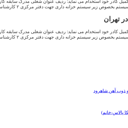
ر تهران
و ذوب آهن شاهرود
 پالاس-خانم)