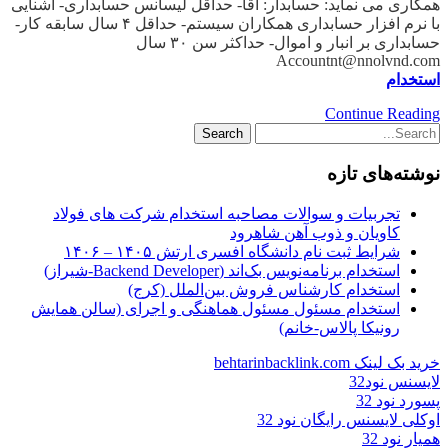
همکاری می نماید: حسابدار: آقا- حداقل لیسانس حسابداری- آشنایی
با نرم افزار حسابداری همکاران سیستم- حداقل ۴ سال سابقه کار-
حسابداری بر انبار و اموال- حداکثر سن ۳۰ سال
Accountnt@nnolvnd.com
استخدام
Continue Reading
نوشته‌های تازه
تجربیات و سوالات مصاحبه استخدام شرکت های فولاد
کاویان و ذوب آهن شاهرود
شرایط ثبت نام دانشگاه افسری ارتش ۱۴۰۵ – ۱۴۰۶
استخدام برنامه‌نویس بک‌اند (Backend Developer-شیراز)
استخدام کارشناس فروش بین‌الملل (کرج)
استخدام مسئول مسئول هماهنگی و اجرای (سالن همایش
رونیکا پالاس-خانم)
خرید بک لینک behtarinbacklink.com
لایسنس نود32
پسورد نود 32
اوکلی لایسنس رایگان نود 32
همیار نود 32