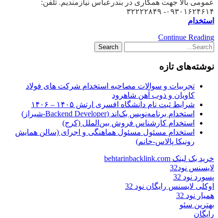
عمومی بالا جهت همکاری در بندرعباس نیازمندیم. تلفن:
۰۹۳۰۱۶۲۴۶۱۴- ۳۲۲۲۲۸۴۹
استخدام
Continue Reading
نوشته‌های تازه
تجربیات و سوالات مصاحبه استخدام شرکت های فولاد
کاویان و ذوب آهن شاهرود
شرایط ثبت نام دانشگاه افسری ارتش ۱۴۰۵ – ۱۴۰۶
استخدام برنامه‌نویس بک‌اند (Backend Developer-شیراز)
استخدام کارشناس فروش بین‌الملل (کرج)
استخدام مسئول مسئول هماهنگی و اجرای (سالن همایش
رونیکا پالاس-خانم)
خرید بک لینک behtarinbacklink.com
لایسنس نود32
پسورد نود 32
اوکلی لایسنس رایگان نود 32
همیار نود 32
بهترین سئو
رایگان