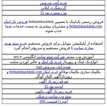
خرید آنتی ویروس
گردشگری آنلاین
یوزرپسورد نود 32
فروش رسمی بک‌لینک با تضمین behtarinbacklink
فروش بک لینک
behtarinbacklink.com
و مشتریان بیشتری به سمت خدمات شما
جذب شوند
استفاده از اپلیکیشن موبایل برای فروش مستقیم
خرید سئو بهینه
سازی سایت
تا فروش مستقیم و سریع‌تر انجام گیرد
آموزش وب مستر
شرکت سئو سایت
انگلیسی seo ir
انواع بک لینک و رپورتاژ
خرید بک لینک
و عالی آوردن سایت
تمدید آنتی ویروس eset
بکلینک سازی بکلینک نوفالو
خرید لینک behtarinbacklink.com
و
رپورتاژآگهی کلیک گوگل
تعرفه رپورتاژ آگهی
اپدیت نود 32
خرید رپورتاژ آگهی دائمی
سئو وب سایت پزشکی
آمیرزا قسمت 200