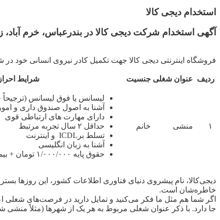
استخدام دیجی کالا
آگهی استخدام شرکت دیجی کالا در بندرعباس، خرم آباد، ز
فروشگاه اینترنتی دیجی کالا جهت تکمیل کادر نیروی انسانی خود در ش
ردیف
عنوان شغلی
جنسیت
شرایط احراز
لیسانس یا فوق لیسانس (ترجیحاً
آشنا به اصول صندوق داری و امور
دارای مهارت های ارتباطی قوی
۱
منشی
خانم
حداقل ۲ سال تجربه مرتبط
تسلط برICDL و اینترنت
آشنا به زبان انگلیسی
حقوق پایه ۱/۰۰۰/۰۰۰ تومان + بیمه + بیمه تکمیلی
دیجی‌کالا، نام پیشروی دنیای فناوری اطلاعات کشور، این روزها بستر 
خاطره‌شان است.
اگر شما هم مثل ما فکر می‌کنید و تمایل دارید در فرصت‌های شغلی ا
جا دارد. با ذکر عنوان شغلی مربوط به هر یک از شهرها (مثلاً منشی ش