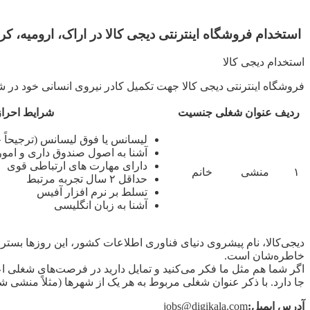
استخدام فروشگاه اینترنتی دیجی کالا در اراک، ارومیه، کر
استخدام دیجی کالا
فروشگاه اینترنتی دیجی کالا جهت تکمیل کادر نیروی انسانی خود در 
ردیف
عنوان شغلی
جنسیت
شرایط احراز
لیسانس یا فوق لیسانس (ترجیحاً
آشنا به اصول صندوق داری و امور
دارای مهارت های ارتباطی قوی
۱
منشی
خانم
حداقل ۲ سال تجربه مرتبط
تسلط بر نرم افزار آفیس
آشنا به زبان انگلیسی
دیجی‌کالا، نام پیشروی دنیای فناوری اطلاعات کشور، این روزها بستر 
خاطره‌شان است.
اگر شما هم مثل ما فکر می‌کنید و تمایل دارید در فرصت‌های شغلی ا
جا دارد. با ذکر عنوان شغلی مربوط به هر یک از شهرها (مثلاً منشی شه
آدرس ایمیل:
jobs@digikala.com