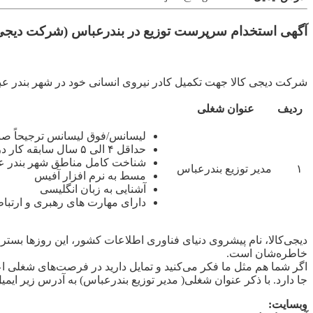
آگهی استخدام سرپرست توزیع در بندرعباس (شرکت دیجی 
شرکت دیجی کالا جهت تکمیل کادر نیروی انسانی خود در شهر بندر عب
ردیف
عنوان شغلی
لیسانس/فوق لیسانس ترجیحاً صن
حداقل ۴ الی ۵ سال سابقه کار در زمینه لجستیک و برنامه ریزی (حمل و نقل،پخش و توزیع)
شناخت کامل مناطق شهر بندر 
۱
مدیر توزیع بندرعباس
مسط به نرم افزار آفیس
آشنایی به زبان انگلیسی
دارای مهارت های رهبری و ارتب
دیجی‌کالا، نام پیشروی دنیای فناوری اطلاعات کشور، این روزها بستر 
خاطره‌شان است.
اگر شما هم مثل ما فکر می‌کنید و تمایل دارید در فرصت‌های شغلی ا
جا دارد. با ذکر عنوان شغلی( مدیر توزیع بندرعباس) به آدرس زیر ایمی
وبسایت: