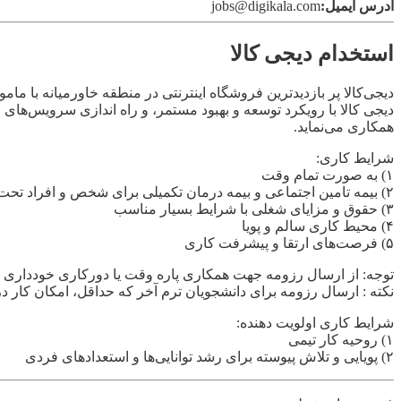
آدرس ایمیل:
jobs@digikala.com
استخدام دیجی کالا
دیجی‌کالا پر بازدیدترین فروشگاه اینترنتی در منطقه خاورمیانه با مام
دیجی کالا با رویکرد توسعه و بهبود مستمر، و راه اندازی سرویس‌ها
همکاری می‌نماید.
شرایط کاری:
۱) به صورت تمام وقت
۲) بیمه تامین اجتماعی و بیمه درمان تکمیلی برای شخص و افراد تحت تکفل با سطح پوشش بالا
۳) حقوق و مزایای شغلی با شرایط بسیار مناسب
۴) محیط کاری سالم و پویا
۵) فرصت‌های ارتقا و پیشرفت کاری
توجه: از ارسال رزومه جهت همکاری پاره وقت یا دورکاری خودداری نم
نکته : ارسال رزومه برای دانشجویان ترم آخر که حداقل، امکان کار در ۵ روز هفته به صورت کامل را دارند بلا مانع اس
شرایط کاری اولویت دهنده:
۱) روحیه کار تیمی
۲) پویایی و تلاش پیوسته برای رشد توانایی‌ها و استعدادهای فردی