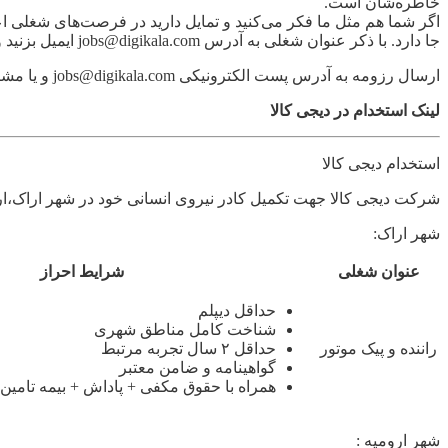
خاطره‌شان است.
اگر شما هم مثل ما فکر می‌کنید و تمایل دارید در فرصت‌های شغلی ا
جا دارد. با ذکر عنوان شغلی به آدرس jobs@digikala.com ایمیل بزنید و وارد شگفت‌انگیزترین تجربه‌ی زندگی حرفه‌ای‌تان شوید.
ارسال رزومه به آدرس پست الکترونیکی jobs@digikala.com و یا مشاهده
لینک استخدام در دیجی کالا
استخدام دیجی کالا
شرکت دیجی کالا جهت تکمیل کادر نیروی انسانی خود در شهر اراک،ارو
شهر اراک:
عنوان شغلی
شرایط احراز
حداقل دیپلم
شناخت کامل مناطق شهری
راننده و پیک موتور
حداقل ۲ سال تجربه مرتبط
گواهینامه و ضامن معتبر
همراه با حقوق مکفی + پاداش + بیمه تامین 
شهر ارومیه :