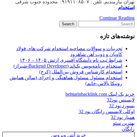
تهران نیازمندیم. تلفن : ۰۹۱۹۱۱۰۸۵۰۷ محدوده جنوب شرقی
استخدام
Continue Reading
نوشته‌های تازه
تجربیات و سوالات مصاحبه استخدام شرکت های فولاد
کاویان و ذوب آهن شاهرود
شرایط ثبت نام دانشگاه افسری ارتش ۱۴۰۵ – ۱۴۰۶
استخدام برنامه‌نویس بک‌اند (Backend Developer-شیراز)
استخدام کارشناس فروش بین‌الملل (کرج)
استخدام مسئول مسئول هماهنگی و اجرای (سالن همایش
رونیکا پالاس-خانم)
خرید بک لینک behtarinbacklink.com
لایسنس نود32
پسورد نود 32
اوکلی لایسنس رایگان نود 32
همیار نود 32
بهترین سئو
رایگان
خرید آنتی ویروس