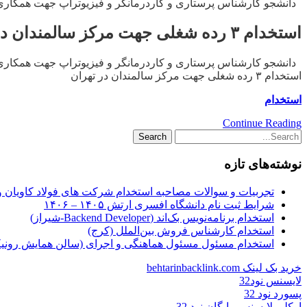
دانشجو کارشناس پرستاری و کاردرمانگر و فیزیوتراپ جهت همکاری در مرکز
استخدام ۳ رده شغلی جهت مرکز سالمندان در تهران
دانشجو کارشناس پرستاری و کاردرمانگر و فیزیوتراپ جهت همکاری در مرکز
استخدام ۳ رده شغلی جهت مرکز سالمندان در تهران
استخدام
Continue Reading
نوشته‌های تازه
تجربیات و سوالات مصاحبه استخدام شرکت های فولاد کاویان 
شرایط ثبت نام دانشگاه افسری ارتش ۱۴۰۵ – ۱۴۰۶
استخدام برنامه‌نویس بک‌اند (Backend Developer-شیراز)
استخدام کارشناس فروش بین‌الملل (کرج)
استخدام مسئول مسئول هماهنگی و اجرای (سالن همایش رونیکا
خرید بک لینک behtarinbacklink.com
لایسنس نود32
پسورد نود 32
اوکلی لایسنس رایگان نود 32