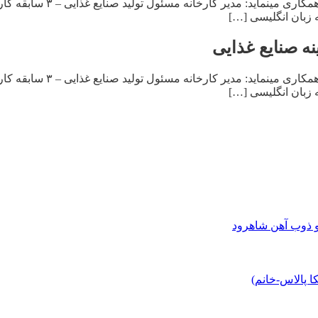
و ذوب آهن شاهرود
 پالاس-خانم)