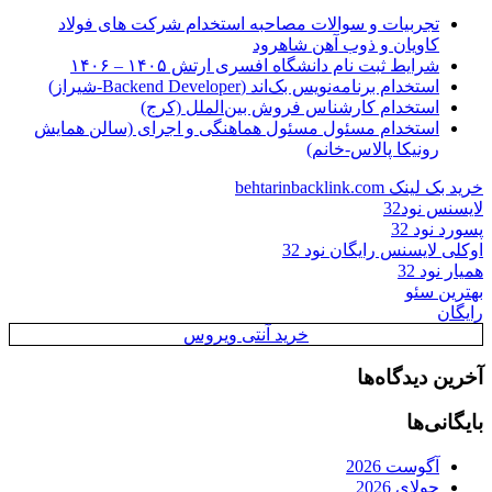
تجربیات و سوالات مصاحبه استخدام شرکت های فولاد
کاویان و ذوب آهن شاهرود
شرایط ثبت نام دانشگاه افسری ارتش ۱۴۰۵ – ۱۴۰۶
استخدام برنامه‌نویس بک‌اند (Backend Developer-شیراز)
استخدام کارشناس فروش بین‌الملل (کرج)
استخدام مسئول مسئول هماهنگی و اجرای (سالن همایش
رونیکا پالاس-خانم)
خرید بک لینک behtarinbacklink.com
لایسنس نود32
پسورد نود 32
اوکلی لایسنس رایگان نود 32
همیار نود 32
بهترین سئو
رایگان
خرید آنتی ویروس
آخرین دیدگاه‌ها
بایگانی‌ها
آگوست 2026
جولای 2026