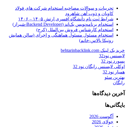
تجربیات و سوالات مصاحبه استخدام شرکت های فولاد
کاویان و ذوب آهن شاهرود
شرایط ثبت نام دانشگاه افسری ارتش ۱۴۰۵ – ۱۴۰۶
استخدام برنامه‌نویس بک‌اند (Backend Developer-شیراز)
استخدام کارشناس فروش بین‌الملل (کرج)
استخدام مسئول مسئول هماهنگی و اجرای (سالن همایش
رونیکا پالاس-خانم)
خرید بک لینک behtarinbacklink.com
لایسنس نود32
پسورد نود 32
اوکلی لایسنس رایگان نود 32
همیار نود 32
بهترین سئو
رایگان
آخرین دیدگاه‌ها
بایگانی‌ها
آگوست 2026
جولای 2026