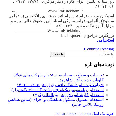
, و آشنا به آیلتس , برای کار در دفتر مرکزی ۰۹۱۲۰۱۳۸۷۶۰ ـ
۸۶۰۷۲۱۵۶
_______________Www.IrnEstekhdm.Ir_______________ به
اسپیکان بپیوندید! , استخدام اساتید حرفه ای , انگلیسی (درتمامی
سطوح) , آلمانی- فرانسه-ترکی استانبولی , حقوق عالی+بیمه و
مزایا , آموزشگاه معتبر ۸۸۱۰۶۳۴۰
_______________Www.IrnEstekhdm.Ir_______________
بزرگترین فراخوان , &rquo; […]
استخدامی
Continue Reading
نوشته‌های تازه
تجربیات و سوالات مصاحبه استخدام شرکت های فولاد
کاویان و ذوب آهن شاهرود
شرایط ثبت نام دانشگاه افسری ارتش ۱۴۰۵ – ۱۴۰۶
استخدام برنامه‌نویس بک‌اند (Backend Developer-شیراز)
استخدام کارشناس فروش بین‌الملل (کرج)
استخدام مسئول مسئول هماهنگی و اجرای (سالن همایش
رونیکا پالاس-خانم)
خرید بک لینک behtarinbacklink.com