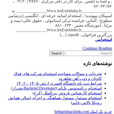
, و آشنا به آیلتس , برای کار در دفتر مرکزی ۰۹۱۲۰۱۳۸۷۶۰ ـ
۸۶۰۷۲۱۵۶
_______________Www.IrnEstekhdm.Ir_______________ به
اسپیکان بپیوندید! , استخدام اساتید حرفه ای , انگلیسی (درتمامی
سطوح) , آلمانی- فرانسه-ترکی استانبولی , حقوق عالی+بیمه و
مزایا , آموزشگاه معتبر ۸۸۱۰۶۳۴۰
_______________Www.IrnEstekhdm.Ir_______________
بزرگترین فراخوان , &rquo; […]
استخدامی
Continue Reading
نوشته‌های تازه
تجربیات و سوالات مصاحبه استخدام شرکت های فولاد
کاویان و ذوب آهن شاهرود
شرایط ثبت نام دانشگاه افسری ارتش ۱۴۰۵ – ۱۴۰۶
استخدام برنامه‌نویس بک‌اند (Backend Developer-شیراز)
استخدام کارشناس فروش بین‌الملل (کرج)
استخدام مسئول مسئول هماهنگی و اجرای (سالن همایش
رونیکا پالاس-خانم)
خرید بک لینک behtarinbacklink.com