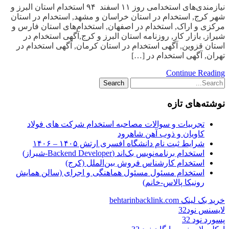
نیازمندی‌های استخدامی‌ روز ۱۱ اسفند ۹۴ استخدام استان البرز و
شهر کرج, استخدام در استان خراسان و مشهد, استخدام در استان
مرکزی و اراک, استخدام در اصفهان, استخدام‌های استان فارس و
شیراز, بازار کار, روزنامه استان البرز و کرج,آگهی استخدام در
استان قزوین, آگهی استخدام در استان کرمان, آگهی استخدام در
تهران, آگهی استخدام در […]
Continue Reading
نوشته‌های تازه
تجربیات و سوالات مصاحبه استخدام شرکت های فولاد
کاویان و ذوب آهن شاهرود
شرایط ثبت نام دانشگاه افسری ارتش ۱۴۰۵ – ۱۴۰۶
استخدام برنامه‌نویس بک‌اند (Backend Developer-شیراز)
استخدام کارشناس فروش بین‌الملل (کرج)
استخدام مسئول مسئول هماهنگی و اجرای (سالن همایش
رونیکا پالاس-خانم)
خرید بک لینک behtarinbacklink.com
لایسنس نود32
پسورد نود 32