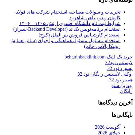
تجربیات و سوالات مصاحبه استخدام شرکت های فولاد
کاویان و ذوب آهن شاهرود
شرایط ثبت نام دانشگاه افسری ارتش ۱۴۰۵ – ۱۴۰۶
استخدام برنامه‌نویس بک‌اند (Backend Developer-شیراز)
استخدام کارشناس فروش بین‌الملل (کرج)
استخدام مسئول مسئول هماهنگی و اجرای (سالن همایش
رونیکا پالاس-خانم)
خرید بک لینک behtarinbacklink.com
لایسنس نود32
پسورد نود 32
اوکلی لایسنس رایگان نود 32
همیار نود 32
بهترین سئو
رایگان
آخرین دیدگاه‌ها
بایگانی‌ها
آگوست 2026
جولای 2026