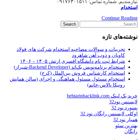
نیازمندیم. شماره تماس: ۰۹۱۷۶۳۰۱۵۱۱
استخدام
Continue Reading
نوشته‌های تازه
تجربیات و سوالات مصاحبه استخدام شرکت های فولاد
کاویان و ذوب آهن شاهرود
شرایط ثبت نام دانشگاه افسری ارتش ۱۴۰۵ – ۱۴۰۶
استخدام برنامه‌نویس بک‌اند (Backend Developer-شیراز)
استخدام کارشناس فروش بین‌الملل (کرج)
استخدام مسئول مسئول هماهنگی و اجرای (سالن همایش
رونیکا پالاس-خانم)
خرید بک لینک behtarinbacklink.com
لایسنس نود32
پسورد نود 32
اوکلی لایسنس رایگان نود 32
همیار نود 32
بهترین سئو
رایگان