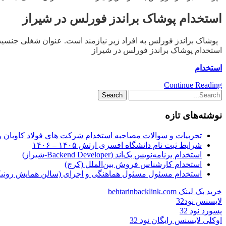
استخدام پوشاک براندز فورلس در شیراز
پوشاک براندز فورلس به افراد زیر نیازمند است. عنوان شغلی جنسیت شهر نیرو 
استخدام پوشاک براندز فورلس در شیراز
استخدام
Continue Reading
نوشته‌های تازه
تجربیات و سوالات مصاحبه استخدام شرکت های فولاد کاویان 
شرایط ثبت نام دانشگاه افسری ارتش ۱۴۰۵ – ۱۴۰۶
استخدام برنامه‌نویس بک‌اند (Backend Developer-شیراز)
استخدام کارشناس فروش بین‌الملل (کرج)
استخدام مسئول مسئول هماهنگی و اجرای (سالن همایش رونیکا
خرید بک لینک behtarinbacklink.com
لایسنس نود32
پسورد نود 32
اوکلی لایسنس رایگان نود 32