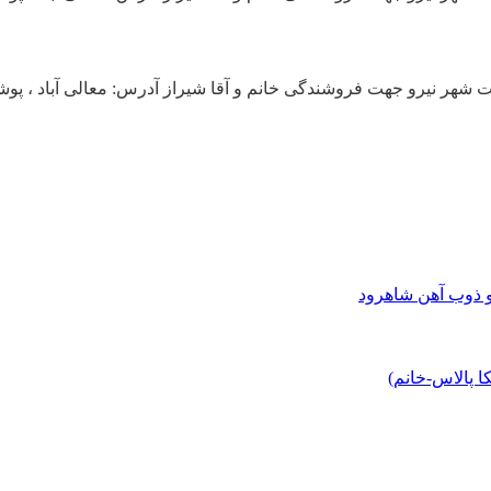
جهت فروشندگی خانم و آقا شیراز آدرس: معالی آباد ، پوشاک براندز فورلس تلف
و ذوب آهن شاهرود
 پالاس-خانم)