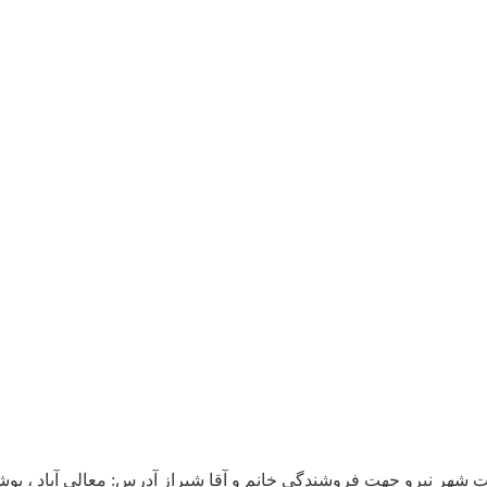
جهت فروشندگی خانم و آقا شیراز آدرس: معالی آباد ، پوشاک براندز فورلس تلف