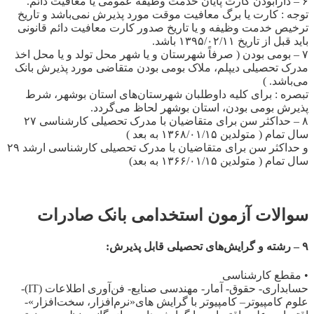
۶ – دارابودن کارت پایان خدمت وظیفه عمومی یا معافیت دائم.
توجه : کارت یا برگ معافیت موقت مورد پذیرش نمی‌باشد و تاریخ
ترخیص خدمت وظیفه و یا تاریخ صدور کارت معافیت دائم قانونی
باید قبل از تاریخ ۱۳۹۵/۰۲/۱۱ باشد.
۷ – بومی بودن ( صرفاً شهرستان و یا شهر محل تولد و یا محل اخذ
مدرک تحصیلی دیپلم، ملاک بومی بودن متقاضی مورد پذیرش بانک
می‌باشد. )
تبصره : برای کلیه داوطلبان شهرستان‌های استان بوشهر، شرط
پذیرش بومی بودن، استان بوشهر لحاظ می‌گردد.
۸ – حداکثر سن برای متقاضیان با مدرک تحصیلی کارشناسی ۲۷
سال تمام ( متولدین ۱۳۶۸/۰۱/۱۵ به بعد )
و حداکثر سن برای متقاضیان با مدرک تحصیلی کارشناسی ارشد ۲۹
سال تمام ( متولدین ۱۳۶۶/۰۱/۱۵ به بعد)
سوالات آزمون استخدامی بانک صادرات
۹ – رشته و گرایش‌های تحصیلی قابل پذیرش:
• مقطع کارشناسی
حسابداری- ‌حقوق- آمار- ‌مهندسی صنایع- فن‌آوری اطلاعات (IT)-
علوم کامپیوتر– کامپیوتر با گرایش های«نرم‌افزار، سخت‌افزار»-