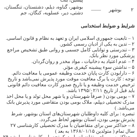
بوشهر، گناوه، دیلم، دشتستان، تنگستان،
۲
بوشهر
——
دشتی، دیر، عسلویه، کنگان، جم
شرایط و ضوابط استخدامی
۱ – تابعیت جمهوری اسلامی ایران و تعهد به نظام و قانون اساسی.
۲ – تدین به یکی از ادیان رسمی کشور.
۳ – تندرستی و توانایی کامل جسمی و روانی طبق تشخیص مراجع
پزشکی مورد نظر بانک.
۴ – عدم اعتیاد به دخانیات ، مواد مخدر و روان‌گردان.
۵ – نداشتن سوء پیشینه کیفری مؤثر.
۶ – دارابودن کارت پایان خدمت وظیفه عمومی یا معافیت دائم.
توجه : کارت یا برگ معافیت موقت مورد پذیرش نمی‌باشد و تاریخ
ترخیص خدمت وظیفه و یا تاریخ صدور کارت معافیت دائم قانونی
باید قبل از تاریخ ۱۳۹۵/۰۲/۱۱ باشد.
۷ – بومی بودن ( صرفاً شهرستان و یا شهر محل تولد و یا محل اخذ
مدرک تحصیلی دیپلم، ملاک بومی بودن متقاضی مورد پذیرش بانک
می‌باشد. )
تبصره : برای کلیه داوطلبان شهرستان‌های استان بوشهر، شرط
پذیرش بومی بودن، استان بوشهر لحاظ می‌گردد.
۸ – حداکثر سن برای متقاضیان با مدرک تحصیلی کارشناسی ۲۷
سال تمام ( متولدین ۱۳۶۸/۰۱/۱۵ به بعد )
و حداکثر سن برای متقاضیان با مدرک تحصیلی کارشناسی ارشد ۲۹