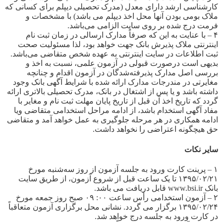
کارشناسی ارشد دارای معدل (مدرک تحصیلی دیپلم برای کسانی که
ملاک بومی بودن آنها محل اخذ دیپلم می باشد) با مشخصات و
فرمت درج شده بر روی سایت الزامی می‌باشد.
۴ – با عنایت به این که صرفاً مدارک ارسالی در زمان ثبت نام
اینترنتی ملاک پذیرش بانک جهت خواهد بود، لذا مسئولیت صحت
ثبت اطلاعات در سایت اینترنتی به عهده شخص متقاضی می‌باشد.
بدیهی است درصورت قبولی در آزمون علمی، نسبت به اخذ و
بررسی اصل مدارک پذیرفته‌‌شدگان در آزمون اقدام و چنانچه
مغایرتی در مندرجات مدارک ارائه شده با شرایط آگهی بانک وجود
داشته باشد و یا پس از اشتغال در بانک، مدرک تحصیلی بالاتری ارائه
گردد که تاریخ اخذ آن قبل از تاریخ پایان مهلت ثبت نام و مغایر با
مفاد آگهی استخدام باشد، از ادامه مراحل استخدامی متقاضی ویا
ادامه همکاری در هر مرحله جلوگیری به عمل خواهد آمد و متقاضی
حق هیچگونه اعتراضی را نخواهد داشت.
سایر نکات
۱ – پرینت کارت ورود به جلسه آزمون از روز سه‌شنبه مورخ
۱۳۹۵/۰۲/۲۱ تا یک ساعت قبل از شروع آزمون، از طریق سایت
بانک www.bsi.ir قابل دریافت می باشد.
۲ – آزمون استخدامی رأس ساعت ۰۰: ۰۹ صبح روز جمعه مورخ
۱۳۹۵/۰۲/۲۴ برگزار می گردد. نشانی محل برگزاری آزمون متعاقباً
در کارت ورود به جلسه درج خواهد شد.