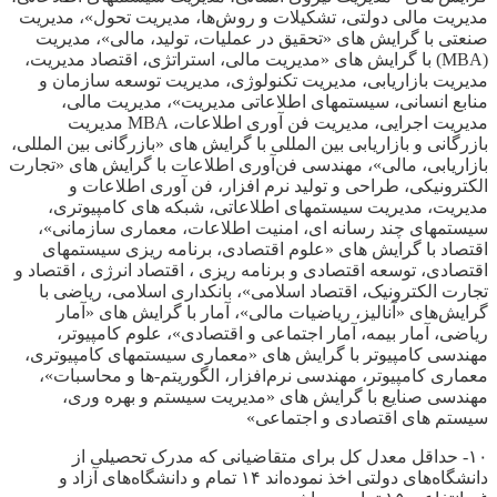
مدیریت مالی دولتی، تشکیلات و روش‌ها، مدیریت تحول»، مدیریت
صنعتی با گرایش های «تحقیق در عملیات، تولید، مالی»، مدیریت
(MBA) با گرایش های «مدیریت مالی، استراتژی، اقتصاد مدیریت،
مدیریت بازاریابی، مدیریت تکنولوژی، مدیریت توسعه سازمان و
منابع انسانی، سیستمهای اطلاعاتی مدیریت»، مدیریت مالی،
مدیریت اجرایی، مدیریت فن آوری اطلاعات، MBA مدیریت
بازرگانی و بازاریابی بین المللی با گرایش های «بازرگانی بین المللی،
بازاریابی، مالی»، مهندسی فن‌آوری اطلاعات با گرایش های «تجارت
الکترونیکی، طراحی و تولید نرم افزار، فن آوری اطلاعات و
مدیریت، مدیریت سیستمهای اطلاعاتی، شبکه های کامپیوتری،
سیستمهای چند رسانه ای، امنیت اطلاعات، معماری سازمانی»،
اقتصاد با گرایش های «علوم اقتصادی، برنامه ریزی سیستمهای
اقتصادی، توسعه اقتصادی و برنامه ریزی ، اقتصاد انرژی ، اقتصاد و
تجارت الکترونیک، اقتصاد اسلامی»، بانکداری اسلامی، ریاضی با
گرایش‌های «آنالیز، ریاضیات مالی»، آمار با گرایش های «آمار
ریاضی، آمار بیمه، آمار اجتماعی و اقتصادی»، علوم کامپیوتر،
مهندسی کامپیوتر با گرایش های «معماری سیستمهای کامپیوتری،
معماری کامپیوتر، مهندسی نرم‌افزار، الگوریتم-ها و محاسبات»،
مهندسی صنایع با گرایش های «مدیریت سیستم و بهره وری،
سیستم های اقتصادی و اجتماعی»
۱۰- حداقل معدل کل برای متقاضیانی که مدرک تحصیلی از
دانشگاه‌های دولتی اخذ نموده‌اند ۱۴ تمام و دانشگاه‌های آزاد و