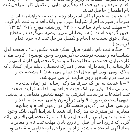
اقدام نموده و با دریافت کد رهگیری نهایی از تکمیل کلیه مراحل ثبت
نام اطمینان حاصل نمایند.
* با عنایت به عدم امکان استرداد وجه ثبت نام، خواهشمند است
صرفاً درصورت احراز شرایط مورد نیاز بانک،اقدام به ثبت نام گردد.
۲ – مهلت ثبت نام تا ساعت ۰۰: ۲۴ روز شنبه مورخ ۱۳۹۵/۰۲/۱۱
تعیین گردیده است. (به داوطلبان عزیز توصیه می‌گردد در مقطع
زمانی فوق نسبت به انجام و تکمیل مراحل ثبت نام خود اقدام
فرمایند.)
۳ – هنگام ثبت نام، داشتن فایل اسکن شده عکس ۴x3 ، صفحه اول
شناسنامه و صفحه توضیحات (درصورت وجود توضیح) ، کارت ملی،
کارت پایان خدمت یا معافیت دائم و مدرک تحصیلی کارشناسی و
کارشناسی ارشد دارای معدل (مدرک تحصیلی دیپلم برای کسانی که
ملاک بومی بودن آنها محل اخذ دیپلم می باشد) با مشخصات و
فرمت درج شده بر روی سایت الزامی می‌باشد.
۴ – با عنایت به این که صرفاً مدارک ارسالی در زمان ثبت نام
اینترنتی ملاک پذیرش بانک جهت خواهد بود، لذا مسئولیت صحت
ثبت اطلاعات در سایت اینترنتی به عهده شخص متقاضی می‌باشد.
بدیهی است درصورت قبولی در آزمون علمی، نسبت به اخذ و
بررسی اصل مدارک پذیرفته‌‌شدگان در آزمون اقدام و چنانچه
مغایرتی در مندرجات مدارک ارائه شده با شرایط آگهی بانک وجود
داشته باشد و یا پس از اشتغال در بانک، مدرک تحصیلی بالاتری ارائه
گردد که تاریخ اخذ آن قبل از تاریخ پایان مهلت ثبت نام و مغایر با
مفاد آگهی استخدام باشد، از ادامه مراحل استخدامی متقاضی ویا