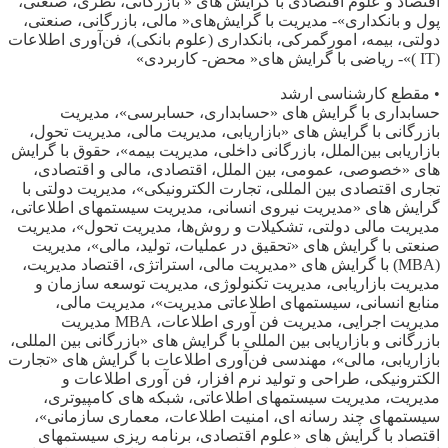
اقتصاد و علوم اقتصادی با گرایش های « بازرگانی، نظری، ‌صنعتی،
پول و بانکداری»- ‌مدیریت با گرایش‌های« مالی، بازرگانی، ‌صنعتی،
‌دولتی، بیمه، امورگمرکی، ‌بانکداری (علوم بانکی)، فن‌آوری اطلاعات
(IT )»- ریاضی با گرایش های« محض- کاربردی»
• مقطع کارشناسی ارشد
حسابداری با گرایش های «حسابداری، حسابرسی»، مدیریت
بازرگانی با گرایش های «بازاریابی، مدیریت مالی، مدیریت تحول،
بازاریابی بین‌الملل، بازرگانی داخلی، مدیریت بیمه»، حقوق با گرایش
های «خصوصی، عمومی، بین الملل، اقتصادی، مالی و اقتصادی،
تجاری اقتصادی بین المللی، تجارت الکترونیکی»، مدیریت دولتی با
گرایش های «مدیریت نیروی انسانی، مدیریت سیستمهای اطلاعاتی،
مدیریت مالی دولتی، تشکیلات و روش‌ها، مدیریت تحول»، مدیریت
صنعتی با گرایش های «تحقیق در عملیات، تولید، مالی»، مدیریت
(MBA) با گرایش های «مدیریت مالی، استراتژی، اقتصاد مدیریت،
مدیریت بازاریابی، مدیریت تکنولوژی، مدیریت توسعه سازمان و
منابع انسانی، سیستمهای اطلاعاتی مدیریت»، مدیریت مالی،
مدیریت اجرایی، مدیریت فن آوری اطلاعات، MBA مدیریت
بازرگانی و بازاریابی بین المللی با گرایش های «بازرگانی بین المللی،
بازاریابی، مالی»، مهندسی فن‌آوری اطلاعات با گرایش های «تجارت
الکترونیکی، طراحی و تولید نرم افزار، فن آوری اطلاعات و
مدیریت، مدیریت سیستمهای اطلاعاتی، شبکه های کامپیوتری،
سیستمهای چند رسانه ای، امنیت اطلاعات، معماری سازمانی»،
اقتصاد با گرایش های «علوم اقتصادی، برنامه ریزی سیستمهای