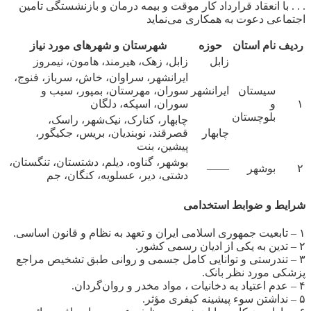
. . . با انعقاد قرارداد کار موقت و بیمه درمان و بازنشستگی تامین
اجتماعی دعوت به همکاری می‌نماید
ردیف
نام استان
حوزه
شهرستان و شهر‌های مورد نیاز
زابل
زابل، زهک، هیرمند، هامون، نیمروز
ایرانشهر، سراوان، خاش، سرباز، فنوج،
سیستان
ایرانشهر
سوران، مهرستان، بمپور، سیب و
۱
و
سوران، اسپکه، دلگان
بلوچستان
چابهار، کنارک، نیک‌شهر، راسک،
چابهار
قصرقند، نوبندیان، بریس، جکیگور،
پیشین، بنت
بوشهر، گناوه، دیلم، دشتستان، تنگستان،
۲
بوشهر
——
دشتی، دیر، عسلویه، کنگان، جم
شرایط و ضوابط استخدامی
۱ – تابعیت جمهوری اسلامی ایران و تعهد به نظام و قانون اساسی.
۲ – تدین به یکی از ادیان رسمی کشور.
۳ – تندرستی و توانایی کامل جسمی و روانی طبق تشخیص مراجع
پزشکی مورد نظر بانک.
۴ – عدم اعتیاد به دخانیات ، مواد مخدر و روان‌گردان.
۵ – نداشتن سوء پیشینه کیفری مؤثر.