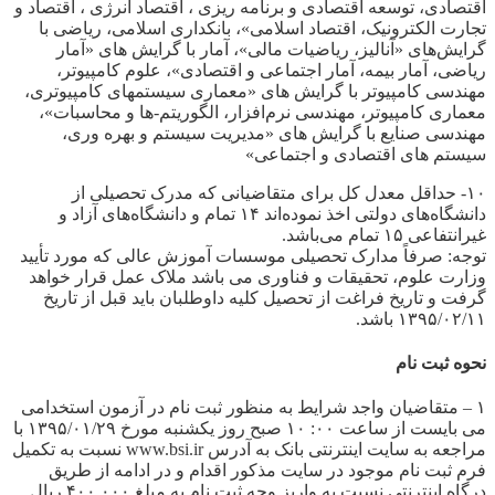
اقتصادی، توسعه اقتصادی و برنامه ریزی ، اقتصاد انرژی ، اقتصاد و
تجارت الکترونیک، اقتصاد اسلامی»، بانکداری اسلامی، ریاضی با
گرایش‌های «آنالیز، ریاضیات مالی»، آمار با گرایش های «آمار
ریاضی، آمار بیمه، آمار اجتماعی و اقتصادی»، علوم کامپیوتر،
مهندسی کامپیوتر با گرایش های «معماری سیستمهای کامپیوتری،
معماری کامپیوتر، مهندسی نرم‌افزار، الگوریتم-ها و محاسبات»،
مهندسی صنایع با گرایش های «مدیریت سیستم و بهره وری،
سیستم های اقتصادی و اجتماعی»
۱۰- حداقل معدل کل برای متقاضیانی که مدرک تحصیلی از
دانشگاه‌های دولتی اخذ نموده‌اند ۱۴ تمام و دانشگاه‌های آزاد و
غیرانتفاعی ۱۵ تمام می‌باشد.
توجه: صرفاً مدارک تحصیلی موسسات آموزش عالی که مورد تأیید
وزارت علوم، تحقیقات و فناوری می باشد ملاک عمل قرار خواهد
گرفت و تاریخ فراغت از تحصیل کلیه داوطلبان باید قبل از تاریخ
۱۳۹۵/۰۲/۱۱ باشد.
نحوه ثبت نام
۱ – متقاضیان واجد شرایط به منظور ثبت نام در آزمون استخدامی
می بایست از ساعت ۰۰: ۱۰ صبح روز یکشنبه مورخ ۱۳۹۵/۰۱/۲۹ با
مراجعه به سایت اینترنتی بانک به آدرس www.bsi.ir نسبت به تکمیل
فرم ثبت نام موجود در سایت مذکور اقدام و در ادامه از طریق
درگاه اینترنتی نسبت به واریز وجه ثبت نام به مبلغ ۴۰۰.۰۰۰ ریال