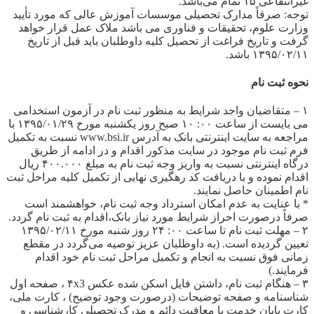
غیرانتفاعی ۱۵ تمام می‌باشد.
توجه: صرفاً مدارک تحصیلی موسسات آموزش عالی که مورد تأیید
وزارت علوم، تحقیقات و فناوری می باشد ملاک عمل قرار خواهد
گرفت و تاریخ فراغت از تحصیل کلیه داوطلبان باید قبل از تاریخ
۱۳۹۵/۰۲/۱۱ باشد.
نحوه ثبت نام
۱ – متقاضیان واجد شرایط به منظور ثبت نام در آزمون استخدامی
می بایست از ساعت ۰۰: ۱۰ صبح روز یکشنبه مورخ ۱۳۹۵/۰۱/۲۹ با
مراجعه به سایت اینترنتی بانک به آدرس www.bsi.ir نسبت به تکمیل
فرم ثبت نام موجود در سایت مذکور اقدام و در ادامه از طریق
درگاه اینترنتی نسبت به واریز وجه ثبت نام به مبلغ ۴۰۰.۰۰۰ ریال
اقدام نموده و با دریافت کد رهگیری نهایی از تکمیل کلیه مراحل ثبت
نام اطمینان حاصل نمایند.
* با عنایت به عدم امکان استرداد وجه ثبت نام، خواهشمند است
صرفاً درصورت احراز شرایط مورد نیاز بانک،اقدام به ثبت نام گردد.
۲ – مهلت ثبت نام تا ساعت ۰۰: ۲۴ روز شنبه مورخ ۱۳۹۵/۰۲/۱۱
تعیین گردیده است. (به داوطلبان عزیز توصیه می‌گردد در مقطع
زمانی فوق نسبت به انجام و تکمیل مراحل ثبت نام خود اقدام
فرمایند.)
۳ – هنگام ثبت نام، داشتن فایل اسکن شده عکس ۴x3 ، صفحه اول
شناسنامه و صفحه توضیحات (درصورت وجود توضیح) ، کارت ملی،
کارت پایان خدمت یا معافیت دائم و مدرک تحصیلی کارشناسی و