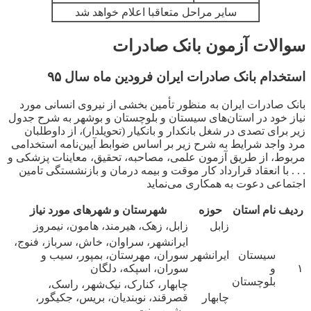
سایر مراحل متعاقبا اعلام خواهد شد
سوالات آزمون بانک صادرات
استخدام بانک صادرات ایران فرودین ماه سال ۹۵
بانک صادرات ایران به منظور تأمین بخشی از نیروی انسانی مورد
نیاز خود در استان‌های سیستان و بلوچستان و بوشهر به شرح جدول
زیر برای تصدی در شغل بانکدار و بانکیار (تحویلدار)، از داوطلبان
مرد واجد شرایط به شرح زیر بر اساس ضوابط آیین‌نامه استخدامی
مربوط، از طریق آزمون علمی، مصاحبه، تحقیق، معاینات پزشکی و
. . . با انعقاد قرارداد کار موقت و بیمه درمان و بازنشستگی تامین
اجتماعی دعوت به همکاری می‌نماید
ردیف
نام استان
حوزه
شهرستان و شهر‌های مورد نیاز
زابل
زابل، زهک، هیرمند، هامون، نیمروز
ایرانشهر، سراوان، خاش، سرباز، فنوج،
سیستان
ایرانشهر
سوران، مهرستان، بمپور، سیب و
۱
و
سوران، اسپکه، دلگان
بلوچستان
چابهار، کنارک، نیک‌شهر، راسک،
چابهار
قصرقند، نوبندیان، بریس، جکیگور،
پیشین، بنت