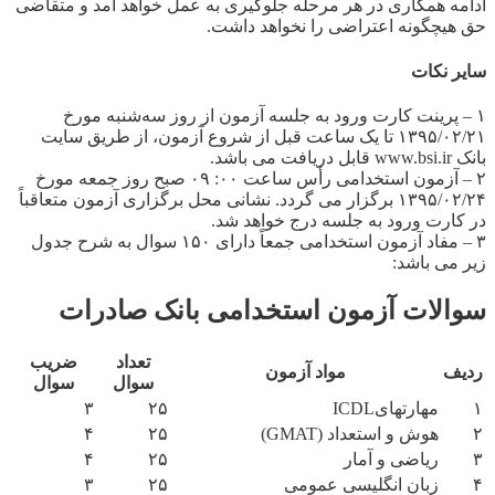
ادامه همکاری در هر مرحله جلوگیری به عمل خواهد آمد و متقاضی
حق هیچگونه اعتراضی را نخواهد داشت.
سایر نکات
۱ – پرینت کارت ورود به جلسه آزمون از روز سه‌شنبه مورخ
۱۳۹۵/۰۲/۲۱ تا یک ساعت قبل از شروع آزمون، از طریق سایت
بانک www.bsi.ir قابل دریافت می باشد.
۲ – آزمون استخدامی رأس ساعت ۰۰: ۰۹ صبح روز جمعه مورخ
۱۳۹۵/۰۲/۲۴ برگزار می گردد. نشانی محل برگزاری آزمون متعاقباً
در کارت ورود به جلسه درج خواهد شد.
۳ – مفاد آزمون استخدامی جمعاً دارای ۱۵۰ سوال به شرح جدول
زیر می باشد:
سوالات آزمون استخدامی بانک صادرات
تعداد
ضریب
ردیف
مواد آزمون
سوال
سوال
۱
مهارتهایICDL
۲۵
۳
۲
هوش و استعداد (GMAT)
۲۵
۴
۳
ریاضی و آمار
۲۵
۴
۴
زبان انگلیسی عمومی
۲۵
۳