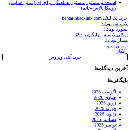
استخدام مسئول مسئول هماهنگی و اجرای (سالن همایش
رونیکا پالاس-خانم)
خرید بک لینک behtarinbacklink.com
لایسنس نود32
پسورد نود 32
اوکلی لایسنس رایگان نود 32
همیار نود 32
بهترین سئو
رایگان
خرید آنتی ویروس
آخرین دیدگاه‌ها
بایگانی‌ها
آگوست 2026
جولای 2026
ژوئن 2026
فوریه 2026
ژانویه 2026
دسامبر 2025
نوامبر 2025