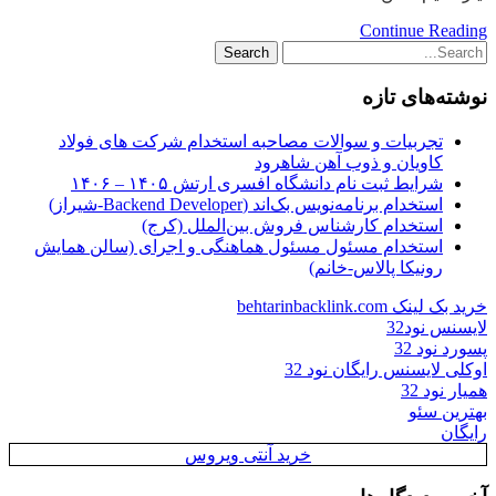
Continue Reading
نوشته‌های تازه
تجربیات و سوالات مصاحبه استخدام شرکت های فولاد
کاویان و ذوب آهن شاهرود
شرایط ثبت نام دانشگاه افسری ارتش ۱۴۰۵ – ۱۴۰۶
استخدام برنامه‌نویس بک‌اند (Backend Developer-شیراز)
استخدام کارشناس فروش بین‌الملل (کرج)
استخدام مسئول مسئول هماهنگی و اجرای (سالن همایش
رونیکا پالاس-خانم)
خرید بک لینک behtarinbacklink.com
لایسنس نود32
پسورد نود 32
اوکلی لایسنس رایگان نود 32
همیار نود 32
بهترین سئو
رایگان
خرید آنتی ویروس