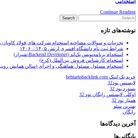
استخدامی
Continue Reading
نوشته‌های تازه
تجربیات و سوالات مصاحبه استخدام شرکت های فولاد کاویان 
شرایط ثبت نام دانشگاه افسری ارتش ۱۴۰۵ – ۱۴۰۶
استخدام برنامه‌نویس بک‌اند (Backend Developer-شیراز)
استخدام کارشناس فروش بین‌الملل (کرج)
استخدام مسئول مسئول هماهنگی و اجرای (سالن همایش رونیکا
خرید بک لینک behtarinbacklink.com
لایسنس نود32
پسورد نود 32
اوکلی لایسنس رایگان نود 32
همیار نود 32
بهترین سئو
رایگان
آخرین دیدگاه‌ها
بایگانی‌ها