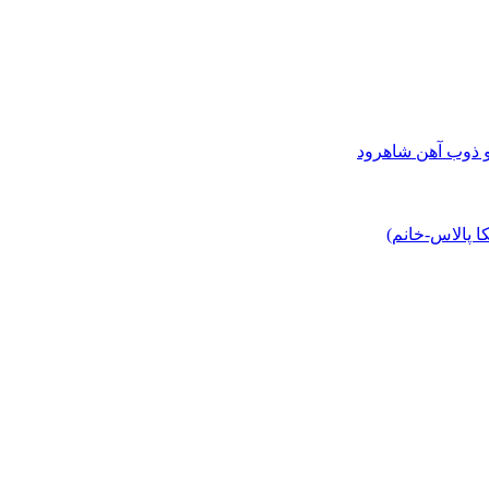
و ذوب آهن شاهرود
 پالاس-خانم)