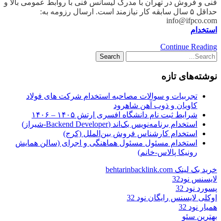
فنی و فروش در تهران با مدرک لیسانس فنی با روابط عمومی بالا و
حداقل ۵ سال سابقه کار نیازمند است. ارسال رزومه به:
info@ifpco.com
استخدام
Continue Reading
نوشته‌های تازه
تجربیات و سوالات مصاحبه استخدام شرکت های فولاد
کاویان و ذوب آهن شاهرود
شرایط ثبت نام دانشگاه افسری ارتش ۱۴۰۵ – ۱۴۰۶
استخدام برنامه‌نویس بک‌اند (Backend Developer-شیراز)
استخدام کارشناس فروش بین‌الملل (کرج)
استخدام مسئول مسئول هماهنگی و اجرای (سالن همایش
رونیکا پالاس-خانم)
خرید بک لینک behtarinbacklink.com
لایسنس نود32
پسورد نود 32
اوکلی لایسنس رایگان نود 32
همیار نود 32
بهترین سئو