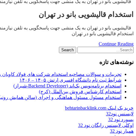
قالیشویی بانو در تهران به یک منشی جهت پاسخگویی به تلفن نیازمند است. ساعت کاری:۱۵عصرالی۳۰ / ۲۲ حقوق ماهانه
استخدام قالیشویی بانو در تهران
قالیشویی بانو در تهران به یک منشی جهت پاسخگویی به تلفن نیازمند است. ساعت کاری:۱۵عصرالی۳۰ / ۲۲ حقوق ماهانه
استخدام قالیشویی بانو در تهران
Continue Reading
نوشته‌های تازه
تجربیات و سوالات مصاحبه استخدام شرکت های فولاد کاویان 
شرایط ثبت نام دانشگاه افسری ارتش ۱۴۰۵ – ۱۴۰۶
استخدام برنامه‌نویس بک‌اند (Backend Developer-شیراز)
استخدام کارشناس فروش بین‌الملل (کرج)
استخدام مسئول مسئول هماهنگی و اجرای (سالن همایش رونیکا
خرید بک لینک behtarinbacklink.com
لایسنس نود32
پسورد نود 32
اوکلی لایسنس رایگان نود 32
همیار نود 32