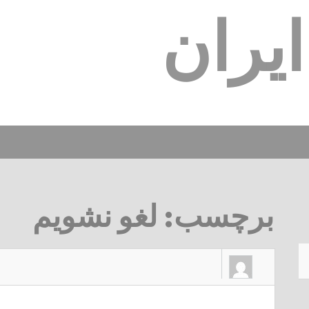
یران
برچسب:
لغو نشویم