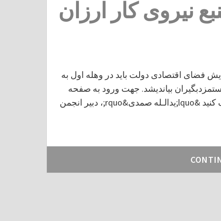
بع نیروی کار ارزان
یش فضای اقتصادی دولت باید در وهله اول به
تمزدبگیران بیاندیشد. جهت ورود به صفحه
اصلی اخبار مرتبط با کارگران و کارفرمایان اینجا کلیک کنید &lquo;یدالـله صمدی&rquo;، دبیر انجمن
CONTI