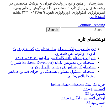
بیمارستان رامتین واقع در ولنجک تهران به پزشک متخصص در
رشته های زیر نیاز دارد : متخصص داخلی،گوش و حلق بینی-
ایمونولوژی- آنکولوژی- اورولوژی تلفن: ۹ &ndsh; ۲۲۴۲۰۱۳۶
استخدامی
Continue Reading
نوشته‌های تازه
تجربیات و سوالات مصاحبه استخدام شرکت های فولاد
کاویان و ذوب آهن شاهرود
شرایط ثبت نام دانشگاه افسری ارتش ۱۴۰۵ – ۱۴۰۶
استخدام برنامه‌نویس بک‌اند (Backend Developer-شیراز)
استخدام کارشناس فروش بین‌الملل (کرج)
استخدام مسئول مسئول هماهنگی و اجرای (سالن همایش
رونیکا پالاس-خانم)
خرید بک لینک behtarinbacklink.com
لایسنس نود32
پسورد نود 32
اوکلی لایسنس رایگان نود 32
همیار نود 32