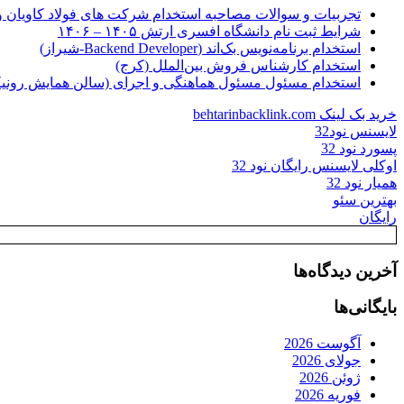
تجربیات و سوالات مصاحبه استخدام شرکت های فولاد کاویان 
شرایط ثبت نام دانشگاه افسری ارتش ۱۴۰۵ – ۱۴۰۶
استخدام برنامه‌نویس بک‌اند (Backend Developer-شیراز)
استخدام کارشناس فروش بین‌الملل (کرج)
استخدام مسئول مسئول هماهنگی و اجرای (سالن همایش رونیکا
خرید بک لینک behtarinbacklink.com
لایسنس نود32
پسورد نود 32
اوکلی لایسنس رایگان نود 32
همیار نود 32
بهترین سئو
رایگان
آخرین دیدگاه‌ها
بایگانی‌ها
آگوست 2026
جولای 2026
ژوئن 2026
فوریه 2026