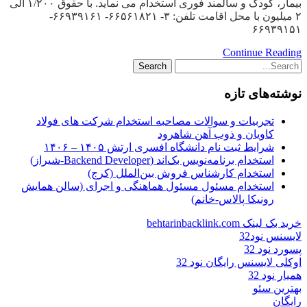
بیمار، کودک و سالمند فوری استخدام می نماید. با حقوق ۱/۲۰۰ الی
۲ میلیون با محل اقامت تلفن: ۳- ۶۶۵۶۱۸۲۱- ۶۶۹۳۹۱۶۱-
۶۶۹۳۹۱۵۱
Continue Reading
نوشته‌های تازه
تجربیات و سوالات مصاحبه استخدام شرکت های فولاد
کاویان و ذوب آهن شاهرود
شرایط ثبت نام دانشگاه افسری ارتش ۱۴۰۵ – ۱۴۰۶
استخدام برنامه‌نویس بک‌اند (Backend Developer-شیراز)
استخدام کارشناس فروش بین‌الملل (کرج)
استخدام مسئول مسئول هماهنگی و اجرای (سالن همایش
رونیکا پالاس-خانم)
خرید بک لینک behtarinbacklink.com
لایسنس نود32
پسورد نود 32
اوکلی لایسنس رایگان نود 32
همیار نود 32
بهترین سئو
رایگان