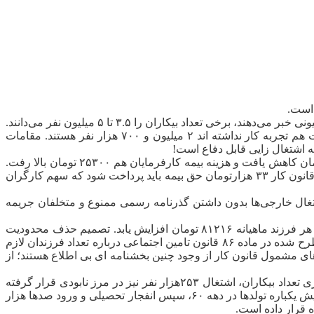
 است.
به گزارش خبرنگار مهر، ارائه آمارهای مختلف از بازار کار داغ است و در حالی که رئیس‌جمهور از ۱.۱ میلیون و مرکز آمار از بیکاری ۲.۷ میلیونی خبر می‌دهند، برخی تعداد بیکاران را ۳.۵ تا ۵ میلیون نفر می‌دانند.
مرکز آمار ایران به تازگی آمارهای جدیدی از تعداد بیکاران کشور ارائه کرده و معتقد است بیکاران مطلق کشور که تاکنون حتی یک ساعت هم تجربه کار نداشته اند ۲ میلیون و ۷۰۰ هزار نفر هستند. مقامات
ه اشتغال زایی قابل دفاع است!
با تصمیم جدید تامین اجتماعی برای دریافت حق بیمه از بن نقدی ۱۱۰ هزار تومانی سال ۹۵ کارگران، مبلغ بن امسال به ماهیانه ۱۰۲۳۰۰ تومان کاهش یافت و هزینه بیمه کارفرمایان هم ۲۵۳۰۰ تومان بالا رفت.
حال طبق شرایط جدیدی که برای سال جاری از سوی تامین اجتماعی ابلاغ شده است، بابت ۱۱۰ هزار تومان حق بن ماهیانه به هر مشمول قانون کار ۳۳ هزارتومان حق بیمه باید پرداخت شود که سهم کارگران
غال خارجی‌ها بدون داشتن گذرنامه رسمی ممنوع و متخلفان جریمه
با حذف محدودیت پرداخت حق اولاد به دو فرزند، انتظار می‌رود دریافتی مشمولان قانون کار دارای بیش از دو اولاد در سال جاری، به ازای هر فرزند ماهیانه ۸۱۲۱۶ تومان افزایش یابد. تصمیم حذف محدودیت
پرداخت حق اولاد تنها به دو فرزند خانوار کارگری در راستای سیاست های جدید جمعیتی کشور و تنظیم خانواده اتخاذ شده و دیگر شروط مطرح شده در ماده ۸۶ قانون تامین اجتماعی درباره تعداد فرزندان لازم
ای مشمول قانون کار از وجود چنین بخشنامه ای بی اطلاع هستند؛ از
در حالی دولت مدعی ایجاد ۱.۲ میلیون شغل شده که گزارش ۳ ساله مرکز آمار نشان می‌دهد بیکاری تشدید شده و با افزایش ۲۴۰ هزارنفری تعداد بیکاران، اشتغال ۲۵۳هزار نفر نیز در مرز نابودی قرار گرفته
است. کارشناسان می گویند ترکیب جمعیتی جامعه ایران جوان است و تا سال‌ها نیز جوانان بزرگترین گروه جمعیتی کشور خواهند ماند. افزایش یکباره تولدها در دهه ۶۰، سپس انفجار تحصیلی و ورود صدها هزار
ه قرار داده است.