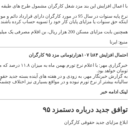
با اعمال افزایش این بند مزد شغل کارگران مشمول طرح های طبقه بندی مشاغل م
نرخ پایه سنوات در سال 95 در مورد کارگران دارا
اینکه حق سنوات یا مزایای پایان کار خود را تسویه حساب کرده باشند یا خیر، روزانه 10هزار 
همچنین بابت مزایای مسکن 200 هزار ریال، بن اقلام مصرفی یک میلیون ویکصد هزار ریال و حق اولاد به ازای دو فرزند یک میلیون و 624 هزار 332 ریال پرداخت می شود.
منبع: ایرنا
احتمال افزایش ۸۴تا ۱۰۷هزارتومانی مزد ۹۵ کارگران
تومان خواهد بود.
سالیانه بیشتر از نرخ تورم نبوده و در مواقع بسیاری نیز اختلاف چشمگ
لینک ادامه خبر
توافق جدید درباره دستمزد ۹۵
ابلاغ مزایای جدید حقوقی کارگران