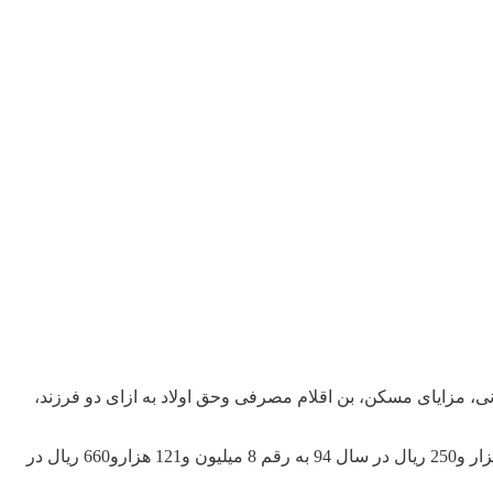
ارگران 14درصد افزایش یافت که با احتساب پایه سنوانی، مزایای مسکن، بن اقلام مصرفی وحق اولاد به ازای دو فرزند،
به گزارش ایرنا، حداقل مزد درسال 95 روزانه 270722 ریال تعیین شد بطوریکه از ابتدای سال 95 رقم حقوق کارگران ازمبلغ 7 میلیون و124هزار و250 ریال در سال 94 به رقم 8 میلیون و121 هزارو660 ریال در