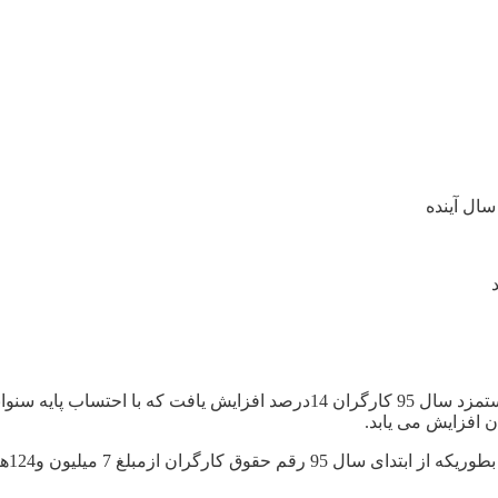
برطبق مصوبه بامداد روز چهارشنبه جلسه شورای عالی کارحداقل دستمزد سال 95 ک