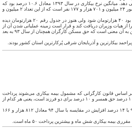
مرکز آمار ایران، نرخ بیکاری در سال ۹۴ را ۱۱ درصد اعلام کرد که نسبت به سال ۹۳ (۱۰.۶ درصد) معادل ۴ دهم درصد افزایش نشان می دهد. میانگین نرخ بیکاری در سال ۱۳۹۳ معادل ۱۰.۶ درصد بود که
میزان بیکاری سال ۱۳۹۴ رشد ۰.۴ درصدی نسبت به آن داشته است. نتایج این طرح نشان می دهد تعداد جمعیت فعال (شاغل و بیکار) در کشور ۲۴ میلیون و ۷۰۱ هزار و ۱۷۷ نفر است که از این تعداد ۲ میلیون و
ادارات کار در حالی جدول ۲۰ گانه حقوق و مزایای امسال حداقل بگیران قانون کار را اعلام کرده‌اند که حق مسکن از سال گذشته قرار بود ۴۰ هزارتومان شود ولی هنوز در جدول رقم ۲۰ هزارتومان دیده
ا عنوان کرده اند وزارت کار قول داده بزوی مصوبه افزایش حق مسکن از ۲۰ هزار تومان به ۴۰ هزار تومان را از هیات وزیران دریافت کند و قرار است زمینه عملیاتی شدن آن از
فروردین ماه امسال فراهم شود، اما پیگیری های خبرنگار مهر از برخی ادارات کار نشان می دهد که هنوز چنین موضوعی مطرح نیست و این به آن معنی است که حق مسکن کارگران همچنان از سال ۹۳ به بعد
ی گفت: بیمه بیکاری مطابق با افزایش حداقل دستمزد در سال ۹۵ است. وی ادامه داد: بر اساس قانون کارگرانی که مشمول بیمه بیکاری می‌شوند پرداخت
بیشترین سهم بیمه بیکاری ۸۵ درصد حقوق افراد است که ۵۵ درصد به ‌عنوان حداقل مزدی که در سه ماه قبل از بیکاری دریافت کرده‌اند و ۱۰ درصد حق همسر و ۱۰ درصد برای دو فرزند است، یعنی هر کدام از
به گزارش مهر، لطفی نژاد گفت: ۸۵ درصد سهم بیمه بیکاری نباید از حداقل مزد کمتر باشد و چون حداقل دستمزد کارگران برای سال ۹۵ با ۱۴ درصد افزایش در مقایسه با سال ۹۴ معادل ۸۱۲ هزار و ۱۶۶