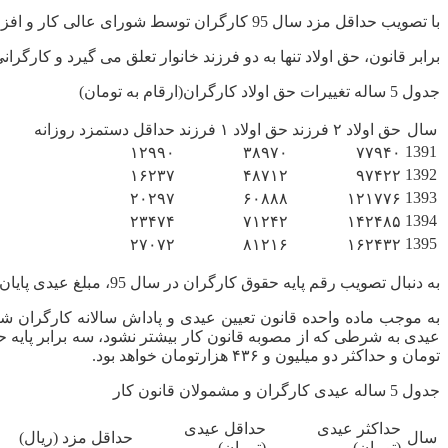
با تصویب حداقل مزد سال 95 کارگران توسط شورای عالی کار و افزایش حداقل حقوق روزانه به میزان 27072 تومان، رقم حق اولاد کارگران شاغل متاهل دارای دو فرزند نیز مشخص شد.
برابر قانون، حق اولاد تنها به دو فرزند خانوار تعلق می گیرد و کارگرا
جدول 5 ساله تغییرات حق اولاد کارگران(ارقام به تومان)
سال
حق اولاد ۲ فرزند
حق اولاد ۱ فرزند
حداقل دستمزد روزانه
1391
۱۲۹۹۰
۳۸۹۷۰
۷۷۹۴۰
1392
۱۶۲۳۷
۴۸۷۱۲
۹۷۴۲۲
1393
۲۰۲۹۷
۶۰۸۸۸
۱۲۱۷۷۶
1394
۲۳۴۷۴
۷۱۲۴۲
۱۴۲۴۸۵
1395
۲۷۰۷۲
۸۱۲۱۶
۱۶۲۴۳۲
به دنبال تصویب رقم پایه حقوق کارگران در سال 95، مبلغ عیدی پایان سال مشمولان قانون کار نیز مشخص شد.
تومان و حداکثر دو میلیون و ۴۳۶ هزارتومان خواهد بود.
جدول 5 ساله عیدی کارگران و مشمولان قانون کار
حداکثر عیدی
حداقل عیدی
سال
حداقل مزد (ریال)
(تومان)
(تومان)