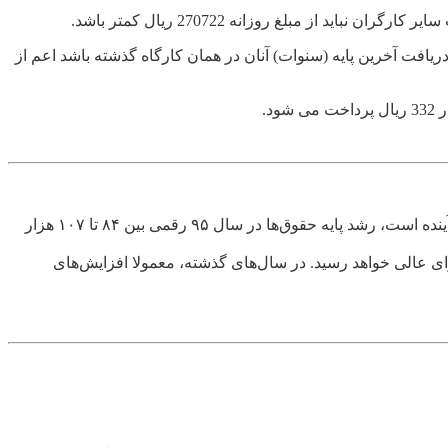
 مبلغ روزانه 270722 ریال کمتر باشد.
کسال از دریافت آخرین پایه (سنوات) آنان در همان کارگاه گذشته باشد اعم از
خبرگزاری مهر: با اعلام نرخ تورم بهمن ماه به میزان ۱۱.۸ درصد که ملاک اصلی شورای عالی کار در تعیین میزان افزایش حداقل مزد سال آینده است، رشد پایه حقوق‌ها در سال ۹۵ رقمی بین ۸۴ تا ۱۰۷ هزار
ته های آینده بسته جدید حقوق و دستمزد مشمولان قانون کار برای اجرا در سال ۹۵ به تصویب شورای عالی خواهد رسید. در سال‌های گذشته، معمولا افزایش‌های