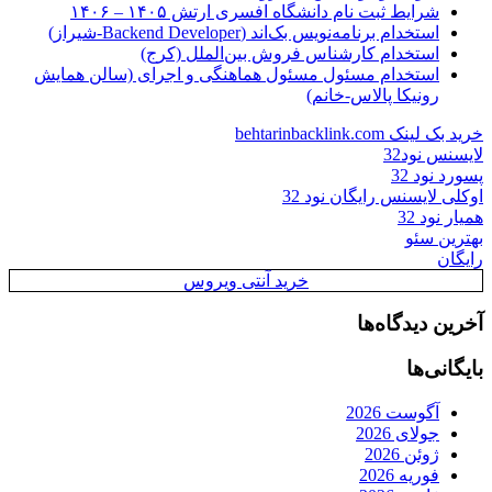
شرایط ثبت نام دانشگاه افسری ارتش ۱۴۰۵ – ۱۴۰۶
استخدام برنامه‌نویس بک‌اند (Backend Developer-شیراز)
استخدام کارشناس فروش بین‌الملل (کرج)
استخدام مسئول مسئول هماهنگی و اجرای (سالن همایش
رونیکا پالاس-خانم)
خرید بک لینک behtarinbacklink.com
لایسنس نود32
پسورد نود 32
اوکلی لایسنس رایگان نود 32
همیار نود 32
بهترین سئو
رایگان
خرید آنتی ویروس
آخرین دیدگاه‌ها
بایگانی‌ها
آگوست 2026
جولای 2026
ژوئن 2026
فوریه 2026