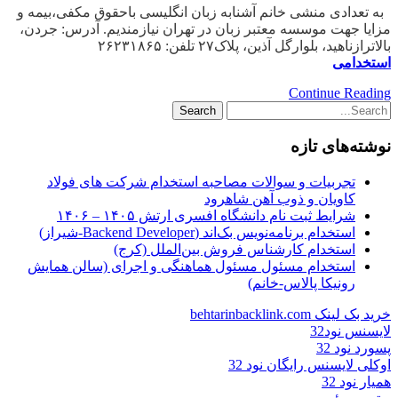
به تعدادی منشی خانم آشنابه زبان انگلیسی باحقوق مکفی،بیمه و
مزایا جهت موسسه معتبر زبان در تهران نیازمندیم. آدرس: جردن،
بالاترازناهید، بلوارگل آذین، پلاک۲۷ تلفن: ۲۶۲۳۱۸۶۵
استخدامی
Continue Reading
نوشته‌های تازه
تجربیات و سوالات مصاحبه استخدام شرکت های فولاد
کاویان و ذوب آهن شاهرود
شرایط ثبت نام دانشگاه افسری ارتش ۱۴۰۵ – ۱۴۰۶
استخدام برنامه‌نویس بک‌اند (Backend Developer-شیراز)
استخدام کارشناس فروش بین‌الملل (کرج)
استخدام مسئول مسئول هماهنگی و اجرای (سالن همایش
رونیکا پالاس-خانم)
خرید بک لینک behtarinbacklink.com
لایسنس نود32
پسورد نود 32
اوکلی لایسنس رایگان نود 32
همیار نود 32