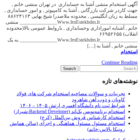
آگهی استخدام منشی آشنا به حسابداری در تهران منشی خانم ,
جهت کاردر شرکت بازرگانی , آشنا به کامپیوتر , و امور حسابداری ,
مسلط به زبان انگلیسی , محدوده ملاصدرا شیخ بهایی ۸۸۶۲۴۱۶۳
_______________Www.IrnEstekhdm.Ir_______________ منشی
خانم , آشنابه اموراداری وحسابداری , باروابط عمومی بالا(محدوده
انقلاب) ۶۶۹۵۲۶۵۵
_______________Www.IrnEstekhdm.Ir_______________ به یک
منشی خانم , آشنا به […]
استخدام
Continue Reading
نوشته‌های تازه
تجربیات و سوالات مصاحبه استخدام شرکت های فولاد
کاویان و ذوب آهن شاهرود
شرایط ثبت نام دانشگاه افسری ارتش ۱۴۰۵ – ۱۴۰۶
استخدام برنامه‌نویس بک‌اند (Backend Developer-شیراز)
استخدام کارشناس فروش بین‌الملل (کرج)
استخدام مسئول مسئول هماهنگی و اجرای (سالن همایش
رونیکا پالاس-خانم)