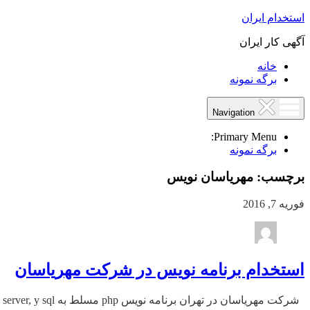
استخدام ایران
آگهی کار ایران
خانه
برگه نمونه
Navigation
Primary Menu:
برگه نمونه
برچسب:
مهریاسان نویس
فوریه 7, 2016
استخدام برنامه نویس در شرکت مهریاسان
شرکت مهریاسان در تهران برنامه نویس php مسلط به sql server, y sql دارای سابقه کار مرتبط با حقوق مکفی استخدام می نماید. ارسال رزومه به: job@mehrysn.com