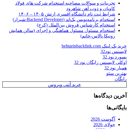
تجربیات و سوالات مصاحبه استخدام شرکت های فولاد
کاویان و ذوب آهن شاهرود
شرایط ثبت نام دانشگاه افسری ارتش ۱۴۰۵ – ۱۴۰۶
استخدام برنامه‌نویس بک‌اند (Backend Developer-شیراز)
استخدام کارشناس فروش بین‌الملل (کرج)
استخدام مسئول مسئول هماهنگی و اجرای (سالن همایش
رونیکا پالاس-خانم)
خرید بک لینک behtarinbacklink.com
لایسنس نود32
پسورد نود 32
اوکلی لایسنس رایگان نود 32
همیار نود 32
بهترین سئو
رایگان
خرید آنتی ویروس
آخرین دیدگاه‌ها
بایگانی‌ها
آگوست 2026
جولای 2026