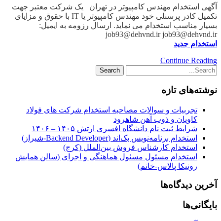
آگهی استخدام مهندس کامپیوتر در تهران یک شرکت معتبر جهت
تکمیل کادر پرسنلی خود مهندس کامپیوتر یا IT با حقوق و مزایای
بسیار مناسب استخدام می نماید. ارسال رزومه به ایمیل:
job93@dehvnd.ir job93@dehvnd.ir
استخدام جدید
Continue Reading
نوشته‌های تازه
تجربیات و سوالات مصاحبه استخدام شرکت های فولاد
کاویان و ذوب آهن شاهرود
شرایط ثبت نام دانشگاه افسری ارتش ۱۴۰۵ – ۱۴۰۶
استخدام برنامه‌نویس بک‌اند (Backend Developer-شیراز)
استخدام کارشناس فروش بین‌الملل (کرج)
استخدام مسئول مسئول هماهنگی و اجرای (سالن همایش
رونیکا پالاس-خانم)
آخرین دیدگاه‌ها
بایگانی‌ها