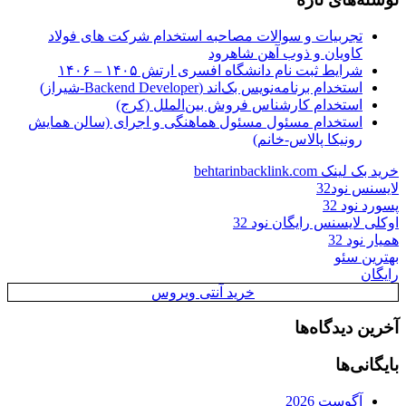
تجربیات و سوالات مصاحبه استخدام شرکت های فولاد
کاویان و ذوب آهن شاهرود
شرایط ثبت نام دانشگاه افسری ارتش ۱۴۰۵ – ۱۴۰۶
استخدام برنامه‌نویس بک‌اند (Backend Developer-شیراز)
استخدام کارشناس فروش بین‌الملل (کرج)
استخدام مسئول مسئول هماهنگی و اجرای (سالن همایش
رونیکا پالاس-خانم)
خرید بک لینک behtarinbacklink.com
لایسنس نود32
پسورد نود 32
اوکلی لایسنس رایگان نود 32
همیار نود 32
بهترین سئو
رایگان
خرید آنتی ویروس
آخرین دیدگاه‌ها
بایگانی‌ها
آگوست 2026