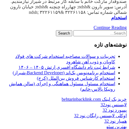
صندوقدار مارکت خانم با سابقه کار مرتبط در شیراز نیازمندیم.
آدرس: سوپر نارون &ndsh; چهارراه چنچنه &ndsh; خیابان نارون
شمالی شماره تماس: ۳۲۲۶۱۱۵۸ &ndsh; ۳۲۲۶۱۱۵۹
استخدام
Continue Reading
نوشته‌های تازه
تجربیات و سوالات مصاحبه استخدام شرکت های فولاد
کاویان و ذوب آهن شاهرود
شرایط ثبت نام دانشگاه افسری ارتش ۱۴۰۵ – ۱۴۰۶
استخدام برنامه‌نویس بک‌اند (Backend Developer-شیراز)
استخدام کارشناس فروش بین‌الملل (کرج)
استخدام مسئول مسئول هماهنگی و اجرای (سالن همایش
رونیکا پالاس-خانم)
خرید بک لینک behtarinbacklink.com
لایسنس نود32
پسورد نود 32
اوکلی لایسنس رایگان نود 32
همیار نود 32
بهترین سئو