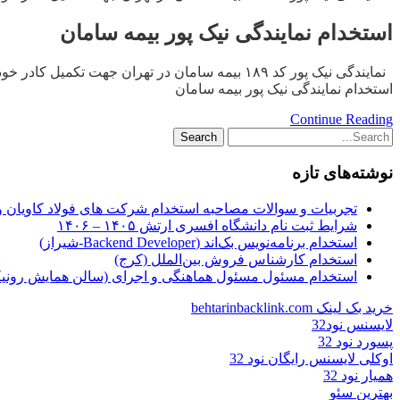
استخدام نمایندگی نیک پور بیمه سامان
نمایندگی نیک پور کد ۱۸۹ بیمه سامان در تهران جهت تکمیل کادر خود کمک حسابدار خانم آشنا به خزانه داری با حداقل یکسال سابقه کار استخدام می نماید. حقوق + مزایای قانونی ایمیل: cv@bs189.ir
استخدام نمایندگی نیک پور بیمه سامان
Continue Reading
نوشته‌های تازه
تجربیات و سوالات مصاحبه استخدام شرکت های فولاد کاویان 
شرایط ثبت نام دانشگاه افسری ارتش ۱۴۰۵ – ۱۴۰۶
استخدام برنامه‌نویس بک‌اند (Backend Developer-شیراز)
استخدام کارشناس فروش بین‌الملل (کرج)
استخدام مسئول مسئول هماهنگی و اجرای (سالن همایش رونیکا
خرید بک لینک behtarinbacklink.com
لایسنس نود32
پسورد نود 32
اوکلی لایسنس رایگان نود 32
همیار نود 32
بهترین سئو