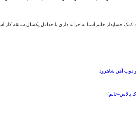
و ذوب آهن شاهرود
 پالاس-خانم)