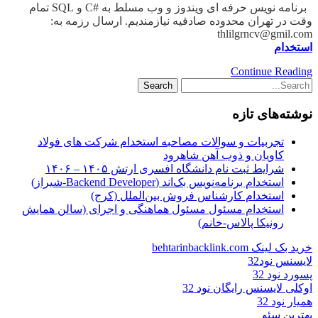
برنامه نویس حرفه ای ویندوز و وب مسلط به #C و SQL تمام
وقت در تهران محدوده صادقیه نیازمندیم. ارسال رزمه به:
thlilgrncv@gmil.com
استخدام
Continue Reading
نوشته‌های تازه
تجربیات و سوالات مصاحبه استخدام شرکت های فولاد
کاویان و ذوب آهن شاهرود
شرایط ثبت نام دانشگاه افسری ارتش ۱۴۰۵ – ۱۴۰۶
استخدام برنامه‌نویس بک‌اند (Backend Developer-شیراز)
استخدام کارشناس فروش بین‌الملل (کرج)
استخدام مسئول مسئول هماهنگی و اجرای (سالن همایش
رونیکا پالاس-خانم)
خرید بک لینک behtarinbacklink.com
لایسنس نود32
پسورد نود 32
اوکلی لایسنس رایگان نود 32
همیار نود 32
بهترین سئو