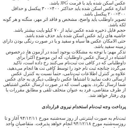
عکس اسکن شده باید با فرمت JPG باشد.
اندازه عکس اسکن شده باید حداکثر ۴۰۰×۳۰۰ پیکسل و حداقل
۳۰۰×۲۰۰ پیکسل باشد.
تصویر داوطلب باید واضح، مشخص و فاقد اثر مهر، منگنه و هر گونه
لکه باشد.
حجم فایل ذخیره شده عکس نباید از ۷۰ کیلو بایت بیشتر باشد.
حاشیه های زاید عکس اسکن شده باید حذف شده باشد.
حتی الامکان عکس ها سیاه و سفید و یا در صورت رنگی بودن دارای
زمینه سفید باشد.
تذکر مهم: با توجه به مشکلات بوجود آمده در آزمون ها، درخصوص
اشتباه در ارسال عکس داوطلبان، که این موضوع اکثراً برای
داوطلبانی که در کافی نت ثبت‌نام می‌کنند رخ داده است، تاکید
می‌گردد چنانچه ثبت نام خود را توسط کافی نت ها انجام می‌دهید،
علاوه بر کنترل اطلاعات ثبت‌نامی، حتماً نسبت به کنترل عکس
ارسالی دقت نمایید تا اشتباهاً عکس داوطلب دیگری به جای عکس
شما ارسال نگردد. بدیهی است که در صورت ارسال عکس اشتباهی
از طرف متقاضی، فرد به عنوان متخلف تلقی و مطابق مقررات با
وی رفتار خواهد شد.
پرداخت وجه ثبت‌نام استخدام نیروی قراردادی
ثبت‌نام به صورت اینترنتی از روز سه‌شنبه مورخ ۹۴/۱۲/۱۱ آغاز و تا
روزسه‌شنبه مورخ ۹۴/۱۲/۱۸ انجام خواهد پذیرفت. متقاضیان واجد