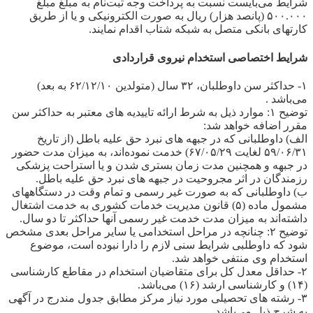
شرایط می‌بایست نسبت به پرداخت وجه ثبت‌نام به مبلغ مبلغ
۵۰۰.۰۰۰ (پانصد هزار) ریال به صورت الکترونیکی و یا از طریق
کارتهای بانکی متصل به شبکه شتاب اقدام نمایند.
شرایط اختصاصی استخدام نیروی قراردادی
۱- حداکثر سن داوطلبان، ۳۲ سال (متولدین ۶۲/۱۲/۱۰ به بعد)
می‌باشد .
توضیح ۱: موارد ذیل به شرط ارائه تاییدیه های معتبر به حداکثر سن
مقرر اضافه خواهد شد:
الف) داوطلبانی که در جبهه های نبرد حق علیه باطل (از تاریخ
۵۹/۰۶/۳۱ لغایت ۶۷/۰۵/۲۹) خدمت نموده‌اند، به میزان مدت حضور
در جبهه و همچنین مدت زمان بستری شدن و یا استراحت پزشکی
رزمندگان در اثر مجروحیت در جبهه های نبرد حق علیه باطل.
ب) داوطلبانی که به صورت غیر رسمی و تمام وقت در دستگاههای
مشمول ماده (۵) قانون مدیریت خدمات کشوری به خدمت اشتغال
داشته‌اند به میزان مدت خدمت غیر رسمی آنها حداکثر تا دو سال.
توضیح ۲: چنانچه در مراحل استخدامی یا سایر مراحل بعدی مشخص
شود که داوطلبی شرایط سنی لازم را دارا نبوده است، موضوع
استخدام وی منتفی خواهد شد.
۲- حداقل معدل کل برای متقاضیان استخدام در مقاطع کارشناسی
(۱۴) و کارشناسی ارشد (۱۶) می‌باشد.
۳- رشته های تحصیلی مورد نیاز مرکز مطابق جدول مندرج در آگهی
به شرح ذیل می‌باشد.