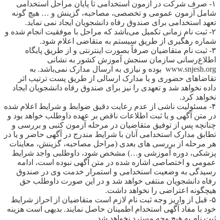
۱- صرف شرکت در آزمون استخدامی تا پایان مراحل استخدامی
شامل آزمون عمومی و تخصصی، مصاحبه، گزینش و … هیچ گونه
تعهد استخدامی برای صندوق رفاه دانشجویان ایجاد نمی نماید.
۲- ثبت نام زمانی تکمیل می‌باشد که مراحل با موفقیت انجام شده و
شماره رهگیری از طریق سیستم به متقاضی اعلام شود.
۳- ثبت نام متقاضیان صرفاً بصورت اینترنتی و از طریق پایگاه
اطلاع‌رسانی سازمان سنجش‌ آموزش کشور به نشانی
www.snjesh.org بوده و نیازی به ارسال مدارک نمی‌باشد. به
تقاضاهای حضوری و یا مدارک ارسالی از طریق پست ترتیب اثر
داده نخواهد شد و تعهدی را نیز برای صندوق رفاه دانشجویان ایجاد
نخواهد کرد.
۴- مسئولیت ناشی از عدم رعایت دقیق ضوابط و شرایط اعلام شده
در متن آگهی و یا ثبت اطلاعات ناقص بر عهده داوطلب خواهد بود و
چنانچه پس از توفیق متقاضیان در مرحله آزمون کتبی و بررسی و
تطابق مدارک استخدامی آنان با شرایط مندرج در آگهی حاضر و یا در
هر مرحله از بررسی های بعدی (مراحل مصاحبه، گزینش، معاینات
پزشکی، دوره آموزشی و…) مشخص شود، داوطلبی واجد شرایط
عمومی و اختصاصی اشاره شده در متن آگهی نبوده است، ادامه
رسیدگی به وضعیت استخدامی و استمرار خدمت وی در صندوق
رفاه دانشجویان منتفی خواهد شد و در این صورت داوطلب حق
هیچگونه اعتراضی را نخواهد داشت.
۵- قبل از واریز وجه ثبت نام لازم است متقاضیان از احراز شرایط
خود با مفاد آگهی استخدام اطمینان حاصل نمایند. بدیهی است هزینه
ثبت نام به هیچ وجه مسترد نخواهد شد.