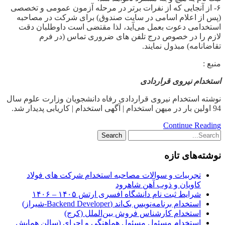
۶- از آنجایی که از نفرات برتر در مرحله آزمون عمومی و تخصصی
(پس از اعلام اسامی در سایت صندوق) برای شرکت در مصاحبه
استخدامی دعوت بعمل می‌آید، لذا مقتضی است داوطلبان دقت
لازم را در خصوص درج تلفن های ضروری تماس (در فرم
تقاضانامه) مبذول نمایند.
منبع :
استخدام نیروی قراردادی
نوشته استخدام نیروی قراردادی رفاه دانشجویان وزارت علوم سال
94 اولین بار در میهن استخدام | آگهی استخدام | کاریابی پدیدار شد.
Continue Reading
نوشته‌های تازه
تجربیات و سوالات مصاحبه استخدام شرکت های فولاد
کاویان و ذوب آهن شاهرود
شرایط ثبت نام دانشگاه افسری ارتش ۱۴۰۵ – ۱۴۰۶
استخدام برنامه‌نویس بک‌اند (Backend Developer-شیراز)
استخدام کارشناس فروش بین‌الملل (کرج)
استخدام مسئول مسئول هماهنگی و اجرای (سالن همایش