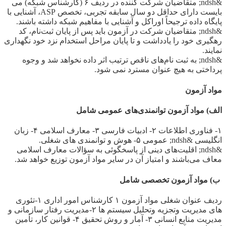
&ndsh; متقاضیان شرکت کننده در ردیف ۶ (کارشناس شبکه) می
بایست دارای حداقل دو سال سابقه تجربی، تخصص ASP، آشنایی با
پایگاه داده ترجیحاً اوراکل و آشنایی با مفاهیم شبکه داشته باشند.
&ndsh; متقاضیان شرکت در آزمون باید پس از پایان ثبت‌نام، کد
رهگیری خود را یادداشت و تا پایان مراحل استخدام نزد خود نگهداری
نمایند.
&ndsh; به ثبت نام‌های ناقص ترتیب اثر داده نخواهد شد و وجوه
پرداختی به هیچ عنوان مسترد نمی شود.
مواد آزمون
الف) مواد آزمون توانمندی‌های عمومی شامل
۱- فناوری اطلاعات ۲- ادبیات فارسی ۳- معارف اسلامی ۴- زبان
انگلیسی &ndsh; عمومی ۵- هوش و توانمندی های شغلی.
&ndsh; اقلیت‌های دینی از پاسخگوئی به سؤالات معارف اسلامی
معاف می‌باشند و امتیاز آن در سایر مواد آزمون توزیع خواهد شد.
ب) مواد آزمون تخصصی شامل
ردیف عنوان شغلی مواد آزمون ۱ کارشناس امور اداری ۱-تئوری
های مدیریت وتجزیه وتحلیل سیستم ها ۲-مدیریت رفتار سازمانی و
مدیریت منابع انسانی ۳- آمار و روش تحقیق ۴- قوانین کار، تأمین