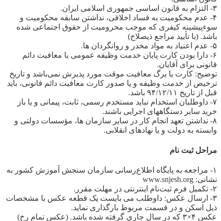
۳- التزام به قانون اساسی جمهوری اسلامی ایران.
۴- عدم محکومیت به فساد اخلاقی، نداشتن سابقه محکومیت و
سوءپیشینه کیفری که موجب محرومیت از حقوق اجتماعی شده
باشد. (با تأیید مراجع ذیصلاح)
۵- عدم اعتیاد به مواد مخدر و روانگردان ها.
۶- دارا بودن کارت پایان خدمت وظیفه عمومی یا معافیت دائم
قانونی برای آقایان.
توضیح: کارت یا برگ معافیت موقت مورد پذیرش نمی‌باشد و تاریخ
ترخیص از خدمت وظیفه و یا صدور کارت معافیت دائم قانونی، باید
قبل از تاریخ ۹۴/۱۲/۱۱ باشد.
۷- داوطلبان استخدام نباید مستخدم رسمی، ثابت، پیمانی و یا باز
خرید سایر دستگاههای اجرایی باشند.
۸- نداشتن تعهد انجام کار در سایر سازمان ها، مؤسسات دولتی و
وابسته به دولت و یا نهادهای انقلابی.
مراحل ثبت نام
۱- مراجعه به پایگاه اطلاع‌رسانی سازمان سنجش‌ آموزش کشور به
نشانی: www.snjesh.org
۲- تکمیل فرم ثبت‌نام اینترنتی در مهلت مقرر.
۳- ارسال عکس: داوطلب می بایست یک قطعه عکس با مشخصات
ذیل اسکن و در قسمت مربوط بارگذاری نماید.
عکس ۴×۳ که در سال جاری گرفته شده باشد. (عکس تمام رخ)