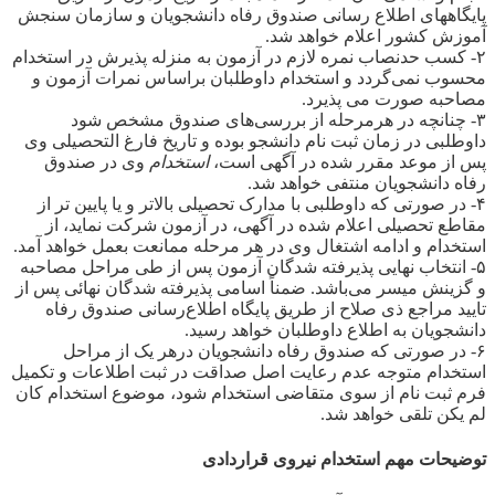
پایگاههای اطلاع رسانی صندوق رفاه دانشجویان و سازمان سنجش
آموزش کشور اعلام خواهد شد.
۲- کسب حدنصاب نمره لازم در آزمون به منزله پذیرش در استخدام
محسوب نمی‌گردد و استخدام داوطلبان براساس نمرات آزمون و
مصاحبه صورت می پذیرد.
۳- چنانچه در هرمرحله از بررسی‌های صندوق مشخص شود
داوطلبی در زمان ثبت نام دانشجو بوده و تاریخ فارغ التحصیلی وی
پس از موعد مقرر شده در آگهی است،
استخدام
وی در صندوق
رفاه دانشجویان منتفی خواهد شد.
۴- در صورتی که داوطلبی با مدارک تحصیلی بالاتر و یا پایین تر از
مقاطع تحصیلی اعلام شده در آگهی، در آزمون شرکت نماید، از
استخدام و ادامه اشتغال وی در هر مرحله ممانعت بعمل خواهد آمد.
۵- انتخاب نهایی پذیرفته شدگان آزمون پس از طی مراحل مصاحبه
و گزینش میسر می‌باشد. ضمناً اسامی پذیرفته شدگان نهائی پس از
تایید مراجع ذی صلاح از طریق پایگاه اطلاع‌رسانی صندوق رفاه
دانشجویان به اطلاع داوطلبان خواهد رسید.
۶- در صورتی که صندوق رفاه دانشجویان درهر یک از مراحل
استخدام متوجه عدم رعایت اصل صداقت در ثبت اطلاعات و تکمیل
فرم ثبت نام از سوی متقاضی استخدام شود، موضوع استخدام کان
لم یکن تلقی خواهد شد.
توضیحات مهم استخدام نیروی قراردادی