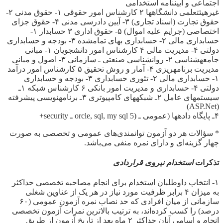
اجتماعی و آیین­نامه استخدامی
غیرهیئت­علمی دانشگاه­ها ۲ کارشناس امور حقوقی ۱- حقوق مدنی ۲-
حقوق تجارت (اسناد تجاری) ۳- آیین دادرسی مدنی ۴- حقوق جزای
اختصاصی (جرایم علیه اموال) ۵- حقوق اداری ۳ حسابدار ۱-
حسابداری مالی ۲- حسابداری بهای تمام­شده ۳- بودجه و حسابداری
دولتی ۴- مدیریت مالی ۴ کارشناس امور دانشجویان ۱- مبانی
جامعه­شناسی ۲- روان­شناسی صنعتی ـ سازمانی ۳- اصول و مبانی
مدیریت برنامه­ریزی ۴- آمار و روش تحقیق ۵ کارشناس امور درآمد
۱- حسابداری مالی ۲- تئوری حسابداری ۳- بودجه و حسابداری
دولتی ۴- حسابداری و مدیریت امور بانکی ۶ کارشناس شبکه ۱ـ
سیستم­های عامل ۲ـ شبکه­های کامپیوتری ۳ـ برنامه­نویسی پیشرفته
(ASP.Net)
۴ـ پایگاه داده­ها (عمومی ـ (orcle, sql, my sql 5 ـ security+
* سؤالات هر دو آزمون توانمندی‌های عمومی و تخصصی به صورت
چهار گزینه‌ای و دارای نمره منفی می‌باشد.
تذکرات
استخدام نیروی قراردادی
۱- انتخاب داوطلبان استخدام برای انجام مصاحبه تخصصی حداکثر
به میزان ۴ برابر ظرفیت مورد نیاز در هر یک از عناوین شغلی
سازمانی از میان افرادی که حد نصاب نمره آزمون عمومی (۶۰
درصد) را کسب کرده‌اند، به ترتیب بالاترین نمرات آزمون تخصصی
انجام و اسامی آنان حداکثر ۲ ماه بعد از تاریخ آزمون از طریق