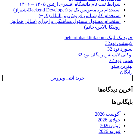
شرایط ثبت نام دانشگاه افسری ارتش ۱۴۰۵ – ۱۴۰۶
استخدام برنامه‌نویس بک‌اند (Backend Developer-شیراز)
استخدام کارشناس فروش بین‌الملل (کرج)
استخدام مسئول مسئول هماهنگی و اجرای (سالن همایش
رونیکا پالاس-خانم)
خرید بک لینک behtarinbacklink.com
لایسنس نود32
پسورد نود 32
اوکلی لایسنس رایگان نود 32
همیار نود 32
بهترین سئو
رایگان
خرید آنتی ویروس
آخرین دیدگاه‌ها
بایگانی‌ها
آگوست 2026
جولای 2026
ژوئن 2026
فوریه 2026