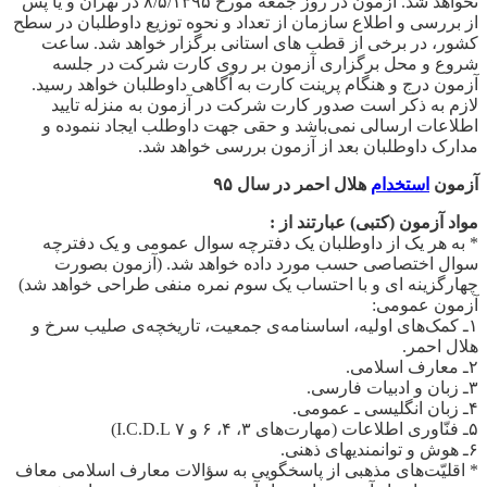
نخواهد شد. آزمون در روز جمعه مورخ ۸/۵/۱۳۹۵ در تهران و یا پس
از بررسی و اطلاع سازمان از تعداد و نحوه توزیع داوطلبان در سطح
کشور، در برخی از قطب های استانی برگزار خواهد شد. ساعت
شروع و محل برگزاری آزمون بر روی کارت شرکت در جلسه
آزمون درج و هنگام پرینت کارت به آگاهی داوطلبان خواهد رسید.
لازم به ذکر است صدور کارت شرکت در آزمون به منزله تایید
اطلاعات ارسالی نمی‌باشد و حقی جهت داوطلب ایجاد ننموده و
مدارک داوطلبان بعد از آزمون بررسی خواهد شد.
آزمون
استخدام
هلال احمر در سال ۹۵
مواد آزمون (کتبی) عبارتند از :
* به هر یک از داوطلبان یک دفترچه سوال عمومی و یک دفترچه
سوال اختصاصی حسب مورد داده خواهد شد. (آزمون بصورت
چهارگزینه ای و با احتساب یک سوم نمره منفی طراحی خواهد شد)
آزمون عمومی:
۱ـ کمک‌های اولیه، اساسنامه‌ی جمعیت، تاریخچه‌ی صلیب سرخ و
هلال احمر.
۲ـ معارف اسلامی.
۳ـ زبان و ادبیات فارسی.
۴ـ زبان انگلیسی ـ عمومی.
۵ـ فنّاوری اطلاعات (مهارت‌های ۳، ۴، ۶ و ۷ I.C.D.L)
۶ـ هوش و توانمندیهای ذهنی.
* اقلیّت‌های مذهبی از پاسخگویی به سؤالات معارف اسلامی معاف