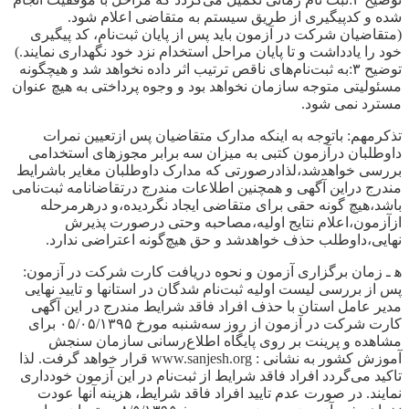
شده و کدپیگیری از طریق سیستم به متقاضی اعلام شود.
(متقاضیان شرکت در آزمون باید پس از پایان ثبت‌نام، کد پیگیری
خود را یادداشت و تا پایان مراحل استخدام نزد خود نگهداری نمایند.)
توضیح ۳:به ثبت‌نام‌های ناقص ترتیب اثر داده نخواهد شد و هیچگونه
مسئولیتی متوجه سازمان نخواهد بود و وجوه پرداختی به هیچ عنوان
مسترد نمی شود.
تذکرمهم: باتوجه به اینکه مدارک متقاضیان پس ازتعیین نمرات
داوطلبان درآزمون کتبی به میزان سه برابر مجوزهای استخدامی
بررسی خواهدشد،لذادرصورتی که مدارک داوطلبان مغایر باشرایط
مندرج دراین آگهی و همچنین اطلاعات مندرج درتقاضانامه ثبت‌نامی
باشد،هیچ‌ گونه حقی برای متقاضی ایجاد نگردیده،و درهرمرحله
ازآزمون،اعلام نتایج اولیه،مصاحبه وحتی درصورت پذیرش
نهایی،داوطلب حذف خواهدشد و حق هیچ‌گونه اعتراضی ندارد.
ه‍ ـ زمان برگزاری آزمون و نحوه دریافت کارت شرکت در آزمون:
پس از بررسی لیست اولیه ثبت‌نام شدگان در استانها و تایید نهایی
مدیر عامل استان با حذف افراد فاقد شرایط مندرج در این آگهی
کارت شرکت در آزمون از روز سه‌شنبه مورخ ۰۵/۰۵/۱۳۹۵ برای
مشاهده و پرینت بر روی پایگاه اطلاع‌رسانی سازمان سنجش
آموزش کشور به نشانی : www.sanjesh.org قرار خواهد گرفت. لذا
تاکید می‌گردد افراد فاقد شرایط از ثبت‌نام در این آزمون خودداری
نمایند. در صورت عدم تایید افراد فاقد شرایط، هزینه آنها عودت