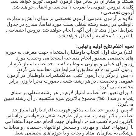
هستند و امتیاز آن در سایر مواد آزمون عمومی توزیع خواهد شد.
کلیه‌ی دروس عمومی با ضریب ۱ محاسبه و اعمال خواهند شد.
آزمون تخصصی :
علاوه بر آزمون عمومی، آزمون تخصصی بر مبنای دانش و مهارت
داوطلب در زمینه رشته شغلی پست مورد تقاضا، مندرج در جدول
شرایط احراز مشاغل این آگهی انجام خواهد شد. دروس اختصاصی
با ضریب ۱ محاسبه و اعمال خواهد شد.
نحوه اعلام نتایج اولیه و نهایی:
الف) مرحله اول: انتخاب داوطلبان استخدام جهت معرفی به حوزه
های تخصصی بمنظور انجام مصاحبه استخدامی وحسب مورد
آزمونهای عملی و مهارتی منوط به کسب حد نصاب امتیاز لازم از
آزمون کتبی بوده که مطابق با شرایط ذیل محاسبه می گردد:
۱- پس از برگزاری آزمون کتبی، میانگیننمرات داوطلبان در آزمون
عمومی و تخصصی در هر رشته شغلی بصورت مجزا با وزن برابر
محاسبه می گردد.
۲- برای تعیین حد نصاب، امتیاز لازم در هر رشته شغلی بر مبنای
پنجا ه درصد (۵۰%) مجموع بالاترین نمره مکتسبه در آن رشته تعیین
می‌گردد.
۳- پس از تعیین حد نصاب مذکور فهرست افراد دارای امتیاز حد
نصاب و بالاتر تهیه و تا سه برابر ظرفیت شغل درخواستی براساس
بالاترین نمره کسب شده، داوطلبان جهت انجام مصاحبه استخدامی
یا آزمونهای عملی و مهارتی و سنجش توانائیهای جسمانی و معاینات
پزشکی به سازمان امداد و نجات و یا حوزه های تخصصی شغل