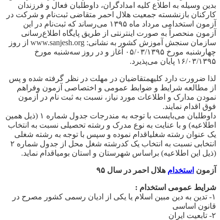
بدین وسیله به اطلاع کلیه امدادگران، داوطلبان فعال و فرزندان
کارکنان بازنشسته جمعیت هلال احمر متقاضی ثبت‌‌نام و شرکت در
آزمون استخدامی مرداد ماه ۱۳۹۵ می‌رساند که ثبت‌‌نام در این
آزمون منحصراً به صورت اینترنتی از طریق پایگاه اطلاع‌رسانی
سازمان سنجش آموزش کشور به نشانی: www.sanjesh.org از روز
چهار‌شنبه مورخ ۰۵/۰۳/۱۳۹۵ آغاز و در روز سه‌شنبه مورخ
۱۶/۰۳/۱۳۹۵ پایان می‌پذیرد.
لذا ضرورت دارد کلیهمتقاضیان در مهلت در نظر گرفته شده و پس
از مطالعه شرایط و ضوابط عمومی و اختصاصی آزمون وفراهم
نمودن مدارک و اطلاعات مورد نیاز، نسبت به ثبت ‌نام در آزمون
فوق اقدام نمایند.
داوطلبان می‌بایست با توجه به مندرجات جدول شماره ۱ (ذیل همین
اطلاعیه) و با عنایت به نوع مدرک و رشته تحصیلی نسبت به انتخاب
یک عنوان رشته شغلیاقدام نموده و سپس با توجه به رشته شغلی
انتخابی نسبت به انتخاب یک کدرشته شغل محل از جدول شماره ۲
(ذیل این اطلاعیه) براساس شهرستان و استان بومیاقدام نماید.
آزمون
استخدام
هلال احمر در سال ۹۵
شرایط عمومی استخدام :
۱- تدین به دین مبین اسلام یا یکی از ادیان رسمی کشور مصرح در
قانون اساسی
۲- تابعیت ایران