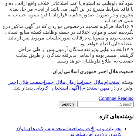
شود که داوطلب به اشتباه یا عمد اطلاعاتی خلاف واقع ارائه داده و
یا فاقد شرایط مندرج در این آگهی می باشد از انجام مراحل بعدی
محروم و در صورت صدور حکم یا قرارداد با فرد تسویه حساب به
عمل خواهد آمد .
۶-۷) اتخاذ هرگونه تصمیم درخصوص مواردی که در آگهی مذکور درج
نگردیده است و موارد اختلاف در حیطه وظایف کمیته منابع انسانی
جمعیت بوده و مصوبات درقالب صورتجلسات مربوط پس از تائید
اعضاء قابل اقدام خواهد بود .
۷-۷) انتخاب نهایی پذیرفته شدگان آزمون پس از طی مراحل
گزینشی میسر بوده و اسامی پذیرفته شدگان از طریق سایت
جمعیت به اطلاع داوطلبان خواهد رسید.
جمعیت هلال احمر جمهوری اسلامی ایران
نوشته
استخدام هلال احمر|سازمان هلال احمر|جمعیت هلال احمر
اولین بار در
میهن استخدام | آگهی استخدام | کاریابی
پدیدار شد.
Continue Reading
نوشته‌های تازه
تجربیات و سوالات مصاحبه استخدام شرکت های فولاد
کاویان و ذوب آهن شاهرود