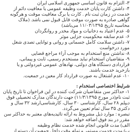
۳- التزام به قانون اساسی جمهوری اسلامی ایران
۴- داشتن کارت پایان خدمت وظیفه عمومی یا معافیت دائم از
خدمت در زمان ثبت نام . کارت یا برگ معافیت موقت و هرگونه
گواهی صادره به صورت موقت قابل قبول نمی باشد. (ملاک
محاسبه تاریخ ۱۱/۰۳/۱۳۹۵ می‌باشد)
۵- عدم اعتیاد به دخانیات و مواد مخدر و روانگردان
۶- عدم سابقه محکومیت جزایی موثر
۷- داشتن­ سلامت ­کامل جسمانی و روانی و توانایی­ تصدی شغل
مورد درخواست
۸- نداشتن منع استخدام به موجب آراء مراجع قضایی
۹- متقاضیان استخدام نباید مستخدم رسمی، ثابت و پیمانی،
قراردادی دستگاه های دولتی، نهادهای عمومی غیردولتی و یا
بازخرید خدمت باشند.
۱۰- عدم اشتغال به صورت قرارداد کار معین در جمعیت.
شرایط اختصاصی استخدام :
۱- حداکثر سن متقاضیان شرکت کننده در این فراخوان تا تاریخ پایان
ثبت نام(در مورخ ۱۱/۳/۱۳۹۵) جهت دارندگان مدارک تحصیلی فوق
دیپلم ۲۸ سال، کارشناسی ۳۰ سال، کارشناسی‌ارشد ۳۲ سال و
دکتری ۳۵ سال تمام تعیین می‌گردد.
تبصره : موارد ذیل مشروط به ارائه تائیدیه‌های معتبر به حداکثر سن
مقرر در بند فوق اضافه خواهد شد:
الف) مدت قانونی انجام شده خدمت نظام وظیفه
ب) مدت خدمت مستمر و تمام وقت داخل جمعیت آن دسته از