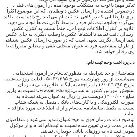
تذکر مهم: با توجه به مشکلات بوجود آمده در آزمون های قبلی،
درخصوص اشتباه در ارسال عکس داوطلبان، که این موضوع اکثراً
برای داوطلبانی که در کافی نت ثبت‌نام می‌کنند رخ داده است، تاکید
می‌گردد چنانچه ثبت نام خود را توسط کافی نت ها انجام می‌دهید،
علاوه بر کنترل اطلاعات ثبت‌نامی، حتماً نسبت به کنترل عکس
ارسالی دقت نمایید تا اشتباهاً عکس داوطلب دیگری به جای عکس
شما ارسال نگردد. بدیهی است که در صورت ارسال عکس اشتباهی
از طرف متقاضی، فرد به عنوان متخلف تلقی و مطابق مقررات با
وی رفتار خواهد شد.
د ـ پرداخت وجه ثبت نام:
متقاضیان واجد شرایط، به منظور ثبت‌نام در آزمون استخدامی
می‌بایست از روز چهار‌شنبه مورخ ۰۵/۰۳/۱۳۹۵ لغایت روز سه‌شنبه
مورخ ۱۶/۰۳/۱۳۹۵ با مراجعه به پایگاه اطلاع‌رسانی سازمان
سنجش آموزش کشور به نشانی: www.sanjesh.org نسبت به واریز
مبلغ ۲۰۰/۰۰۰ ( دویست هزار) ریال به عنوان هزینه ثبت‌نام به
صورت الکترونیکی و با کارت‌های بانکی متصل به شبکه شتاب
نسبت به تکمیل تقاضانامه ثبت‌نام و ارائه اطلاعات مورد نیازاقدام
نمایند.
توضیح ۱:مدت زمان فوق به هیچ عنوان تمدید نمی‌شود و متقاضیان
باید در مدت زمان تعیین شده نسبت به ثبت‌نام اقدام و از موکول
نمودن ثبت نام به روزهای پایانی خودداری نمایند.
توضیح ۲:ثبت نام زمانی تکمیل می‌گردد که مراحل با موفقیت انجام