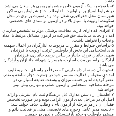
داشت.
۳- با توجه به اینکه آزمون خاص مشمولین بومی هر استان می‌باشد
در شرایط امتیاز برابر اولویت با داوطلب حائز شرایطبومی ساکن
شهرستان محل جغرافیایی شغل بوده و درصورت برابری در محل
سکونت، اولویت با امتیاز بالاتر در آزمون توانمندی های تخصصی
خواهد بود.
۴-افرادی که دارای کارت معافیت پزشکی موثر به تشخیص سازمان
امداد و نجات می‌باشند حق شرکت در آزمون مشاغل مرتبط با امداد
و نجات را نخواهند داشت.
۵-براساس ضوابط و مقررات مربوط به ایثارگران در اعمال سهمیه
های استخدامی این بخش از داوطلبین ترتیب اولویت با فرزندان
شهید، جانباز، فرزند جانباز براساس درصد جانبازی، فرزندان
آزادگان براساس مدت اسارت، همسران شهداء، جانبازان و آزادگان
می باشد.
۶-جهت آن دسته از داوطلبینی که صرفاً در راستای انجام وظایف
امدادی محوله و فعالیت مستمر خود در جمعیت دچار سانحه و نقص
عضو گردیده اند بر حسب میزان و وسعت ضایعه امتیازاتی در
مرحله مصاحبه استخدامی و آزمون عملی و مهارتی پیش بینی
خواهد شد.
۷-اطمینان از داشتن مدارک ذیل در هنگام ثبت نام اینترنتی و ارائه
اصل آن در مراحل بعدی آزمون الزامی بوده و در صورت تشخیص
فقدان آن در هر مرحله از آزمون نام داوطلب حذف خواهد شد:
– تاییدیه مدیر عامل وحوزه های تخصصی مبنی بر فعالیت دائم و
مستمر داوطلب و حکم بازنشستگی والدین در جمعیت