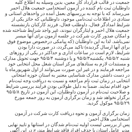
جمعیت در قالب قرارداد کار معین، بدین وسیله به اطلاع کلیه
داوطلبان ثبت نام کننده در آزمون استخدامی جمعیت هلال احمر
می‌رساند که با توجه به بررسیهای بعمل آمده در واحدهای استانی و
ستادی در اطلاعات ثبت‌نامی موجود، داوطلبانی که حائز یکی از
شرایط امدادگر فعال، داوطلب فعال، فرزند کارکنان بازنشسته
جمعیت هلال احمر و ایثارگران نبودند، غیر واجد شرایط شناخته شده
و امکان صدور کارت شرکت در جلسه آزمون برای آنها میسر
نمی‌باشد. لذا به این داوطلبان (که پیامکی درخصوص موضوع فوق
برای آنها ارسال گردیده) تاکید می‌گردد، در صورت دارا بودن
شرایط، لازم است در ساعات اداری و حداکثر در یکی از روزهای
شنبه ۹۵/۵/۲، یکشنبه۹۵/۵/۳ و یا دوشنبه ۹۵/۵/۴ جهت تحویل مدارک
و مستندات لازم به ستادهای مرکز استان شغل محل انتخابی خود
مراجعه فرمایند و در غیر این صورت می‌توانند از اول شهریورماه با
در دست داشتن مدارک شناسایی معتبر به استان حوزه امتحانی
انتخابی در زمان ثبت نام مراجعه و نسبت به دریافت وجه ثبت‌نام
خود اقدام نمایند. ضمناً به دلیل طولانی بودن فرآیند بررسی شرایط
و صلاحیت ثبت‌نام در آزمون داوطلبان، این آزمون در تاریخ ۹۵/۵/۸
برگزار نخواهد شد و زمان برگزاری آزمون به روز جمعه مورخ
۹۵/۵/۲۹ موکول گردید.
زمان برگزاری آزمون و نحوه دریافت کارت شرکت در آزمون
استخدامی هلال احمر:
پس از بررسی لیست اولیه ثبت‌نام شدگان در استانها و تایید نهایی
مدیر عامل استان با حذف افراد فاقد شرایط مندرج در این آگهی