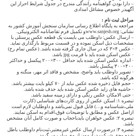
– دارا بودن گواهینامه رانندگی مندرج در جدول شرایط احراز این
آگهیدر خصوص مشاغل امدادی
مراحل ثبت نام :
مراجعه به پایگاه اطلاع رسانی سازمان سنجش آموزش کشور به
نشانی: www.sanjesh.orgو تکمیل فرم تقاضانامه الکترونیکی.
– ارسال عکس: داوطلب می بایست یک قطعه عکس پرسنلی با
مشخصات ذیل اسکن نموده و در قسمت مربوط بارگذاری نماید.
· عکس ۴×۳ که در سال جاری گرفته شده باشد. (عکس تمام رخ)
· عکس اسکن شده باید با فرمت jpg باشد.
· اندازه عکس اسکن شده باید حداقل ۳۰۰×۲۰۰ پیکسل و حداکثر
۴۰۰×۳۰۰ پیکسل باشد.
· تصویر داوطلب باید واضح، مشخص و فاقد اثر مهر، منگنه و
هرگونه لکه باشد.
· حجم فایل ذخیره شده عکس نباید از ۷۰ کیلو بایت بیشتر باشد.
· حاشیه های زاید عکس اسکن شده باید حذف شده باشد.
· حتی الامکان عکس رنگی و دارای زمینه سفید باشد.
تبصره ۱: اسکن عکس از روی کارت‌های شناسایی (کارت
ملی،شناسنامه و…) قابل قبول نمی‌باشد و داوطلبان لازم است
ازاصل عکس و مطابق با توضیحات فوق،اقدام به اسکن نمایند.
تبصره ۲: عکس خواهران بایدباحجاب و صورت کامل آنان مشخص
باشد.
تبصره ۳: درصورت ارسال عکس غیرمعتبر،ثبت‌نام داوطلب باطل
شده وحق شرکت درآزمون از وی سلب می‌گردد.