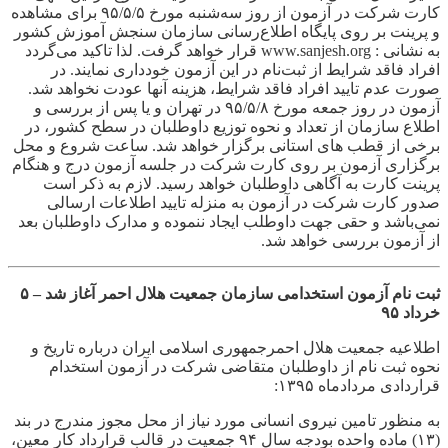
کارت شرکت در آزمون از روز سه‌شنبه مورخ ۹۵/۵/۵ برای مشاهده
و پرینت بر روی پایگاه اطلاع‌رسانی سازمان سنجش آموزش کشور
به نشانی : www.sanjesh.org قرار خواهد گرفت. لذا تاکید می‌گردد
افراد فاقد شرایط از ثبت‌نام در این آزمون خودداری نمایند. در
صورت عدم تایید افراد فاقد شرایط، هزینه آنها عودت نخواهد شد.
آزمون در روز جمعه مورخ ۹۵/۵/۸ در تهران و یا پس از بررسی و
اطلاع سازمان از تعداد و نحوه توزیع داوطلبان در سطح کشور، در
برخی از قطب های استانی برگزار خواهد شد. ساعت شروع و محل
برگزاری آزمون بر روی کارت شرکت در جلسه آزمون درج و هنگام
پرینت کارت به آگاهی داوطلبان خواهد رسید. لازم به ذکر است
صدور کارت شرکت در آزمون به منزله تایید اطلاعات ارسالی
نمی‌باشد و حقی جهت داوطلب ایجاد ننموده و مدارک داوطلبان بعد
از آزمون بررسی خواهد شد.
ثبت نام آزمون استخدامی سازمان جمعیت هلال احمر آغاز شد – ۵
خرداد ۹۵
اطلاعیه‌ جمعیت هلال احمرجمهوری اسلامی ایران درباره‌ تاریخ و
نحوه ثبت نام از داوطلبان متقاضی شرکت در آزمون‌ استخدام
قراردادی مردادماه ۱۳۹۵:
به منظور تامین نیروی انسانی مورد نیاز از محل مجوز مندرج در بند
(۱۳) ماده واحده بودجه سال ۹۴ جمعیت در قالب قرارداد کار معین،