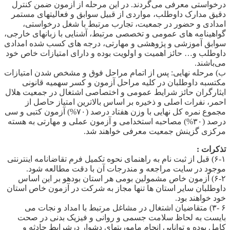
درخواستی معرفی می‌گردند. در این مرحله از آزمون ضمن کنترل
دقیق مدارک داوطلب، مواردی از قبیل سوابق و فعالیتهای مستمر
امدادی و حضور در جمعیت، تجارب مرتبط با شغل درخواستی،
گواهینامه های عمومی و تخصصی مرتبط، آشنایی با زبانهای خارجی،
سوابق آموزشی و پژوهشی و مهارتی، درجه های کسب شده امدادی
داوطلب و… حائز اهمیت و اولویت بوده و دارای امتیازات خاص خود
می‌باشند.
ب) مرحله نهایی: پس از اتمام مراحل فوق و مشخص شدن امتیازات
مکتسبه داوطلبان در کلیه مراحل آزمون و کسر سهمیه قانونی
ایثارگران حائز شرایط عمومی و اختصاصی اشتغال در جمعیت هلال
احمر، نفرات اصلی و ذخیره بر اساس بالاترین امتیاز حاصل از
مجموع نمره کل نهایی با وزن هفتاد درصد (۷۰%) آزمون کتبی و سی
درصد (۳۰%) مصاحبه استخدامی و آزمون عملی و مهارتی به هسته
مرکزی گزینش جمعیت معرفی خواهند شد.
تذکرات :
۶-۱) قبل از ثبت نام به راهنمای نحوه تکمیل فرم تقاضانامه اینترنتی
موجود در سایت مراجعه و مندرجات آن با دقت مطالعه شود.
۶-۲) آزمون خاص مشمولین بومی هر استان بودهو بر این اساس
داوطلبان سایر استان ها تنها مجاز به شرکت در آزمون خاص استان
خود خواهند بود.
۶ -۳) متقاضیان اشتغال در مشاغل مرتبط با امداد و نجات می
بایست به لحاظ سلامت جسمی و روانی و فیزیک بدنی در صحت
کامل بوده و توانایی انجام ماموریتهای دشوار درشرایط حادثه و