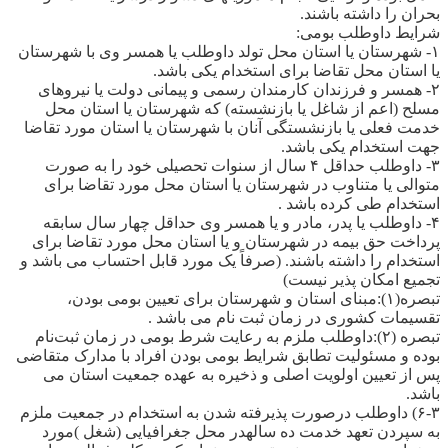
بحران را داشته باشند.
شرایط داوطلب بومی:
۱- شهرستان یا استان محل تولد داوطلب یا همسر وی با شهرستان
یا استان محل تقاضا برای استخدام یکی باشد.
۲- همسر و فرزندان کارمندان رسمی و پیمانی دولت یا نیروهای
مسلح (اعم از شاغل یا بازنشسته) که شهرستان یا استان محل
خدمت فعلی یا بازنشستگی آنان با شهرستان یا استان مورد تقاضا
جهت استخدام یکی باشد.
۳- داوطلب حداقل ۴ سال از سنوات تحصیلی خود را به صورت
متوالی یا متناوب در شهرستان یا استان محل مورد تقاضا برای
استخدام طی کرده باشد .
۴- داوطلب یا پدر، مادر و یا همسر وی حداقل چهار سال سابقه
پرداخت حق بیمه در شهرستان و یا استان محل مورد تقاضا برای
استخدام را داشته باشند. (صرفاً یک مورد قابل احتساب می باشد و
تجمیع امکان پذیر نیست)
تبصره(۱):مبنای استان و شهرستان برای تعیین بومی بودن،
تقسیمات کشوری در زمان ثبت نام می باشد .
تبصره (۲):داوطلب ملزم به رعایت شرط بومی در زمان ثبت‌نام
بوده و مسئولیت تطابق شرایط بومی بودن افراد با مدارک متقاضی
پس از تعیین اولویت اصلی و ذخیره به عهده جمعیت استان می
باشد.
۶-۳) داوطلب درصورت پذیرفته شدن به استخدام در جمعیت ملزم
به سپردن تعهد خدمت ده سالهدر محل جغرافیایی (شغل )مورد