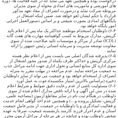
درخواست بوده و همچنین تعهد می نماید که در کلیه فعالیت ها، دوره
های آموزشی و ماموریت های امدادی محوله از سوی مدیران
مربوطه شرکت نماید و درصورت انصراف از مفاد تعهد مذکور
قرارداد یا حکم ایشان لغو خواهد شد، ضمن اینکه اشتغال در
پایگاههای امدادی بصورت شیفتی و بر اساس دستورالعمل اجرایی
امور پایگاه خواهد بود.
۶-۴) داوطلبان استخدام موظفند حداکثر یک ماه پس از اعلام تائید
گزینش، مدارک مربوط به کسب گواهینامه مهارت های هفت گانه
(ICDL) صادر از مراکز و موسسات تائید صلاحیت شده از سوی
معاونت توسعه مدیریت و سرمایه انسانی رئیس جمهور را ارائه
نمایند .
۶-۵) پذیرفته شدگان اصلی می بایست پس از اعلام نظر هسته
مرکزی گزینش و حداکثر ظرف یکماه از صدور مجوز اشتغال از
سوی اداره کل منابع انسانی و تحول اداری جهت ادامه مراحل جذب
به جمعیت مراجعه نمایند. عدم مراجعه در مهلت مقرر به منزله
انصراف از استخدام خواهد بود و جمعیت می تواند از سایر داوطلبان
ذخیره (براساس بالاترین امتیاز مکتسبه)دعوت به عمل آورد.
۶-۶) مسئولیت ناشی از عدم رعایت دقیق ضوابط و شرایط اعلام
شده در متن این آگهی و یا ارائه ناقص مدارک اعلام شده از سوی
داوطلب در هنگام ثبت نام در سایر مقاطع آزمون (مصاحبه علمی،
گزینش، تشکیل پرونده و…) و همچنین عدم اخذ گواهی انجام خدمت
و فعالیت امدادگری و یا داوطلبانه در جمعیت، از مدیرعامل جمعیت
استان و عدم احراز فرزند کارمند بازنشسته جمعیت، صرفاً به عهده
شخص داوطلب بوده و چنانچه در هر مرحله از مراحل آزمون محرز