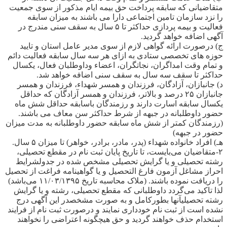
متقاضیانی که سابقه پرداخت حق بیمه ایام مذکور از سوی جمعیت
را نزد سازمان تامین اجتماعی دارا می باشند به میزان سابقه
فعالیت و بیمه پردازی حداکثر تا ۵ سال به سقف سنی مندرج در
آگهی اضافه خواهد گردید.
ج) درصورت ارائه گواهی لازم از سوی مدیر عامل استان و تایید
حوزه های تخصصی ستادی به ازای هر سه سال سابقه فعالیت دائم
و تمام وقت امداگران، نجاتگران، اعضاء وداوطلبان فعال، یکسال
حداکثر تا سقف سه سال به سقف سنی اضافه خواهد شد.
د) جانبازان، آزادگان، فرزندان و همسر شهداء، فرزندان و همسر
جانبازان ۲۵ درصد و بالاتر، فرزندان و همسر آزادگان که حداقل
یکسال سابقه اسارت دارند و رزمندگان باسابقه حداقل شش ماه
حضور داوطلبانه در جبهه از شرط حداکثر سن معاف می باشند.
(رزمندگان کمتر از شش ماه سابقه حضور داوطلبانه به مدت میزان
حضور در جبهه)
هـ) افراد خانواده شهداء (پدر، مادر، برادر، خواهر) تا میزان ۵ سال.
۲-متقاضیان می‌بایست، تا تاریخ پایان ثبت نام در مقطع تحصیلی،
رشته تحصیلی و یا گرایش تحصیلی مشخص شده در جدولشرایط
احراز مشاغل آزمون فارغ التحصیل و یا گواهینامه فراغت از تحصیل
را دریافت نموده باشند. (ملاک محاسبه تاریخ ۱۱/۰۳/۱۳۹۵ می‌باشد)
لذا تاکید می‌گردد داوطلبانی که مقطع تحصیلی، رشته و یا گرایش
رشته تحصیلیآنها بطورکامل و به صورت مشخصدر این آگهی درج
نشده است از ثبت نام خودداری نمایند و درصورت ثبت نام از فرایند
استخدام حذف خواهند گردید و حق هیچگونه اعتراضی را نخواهند